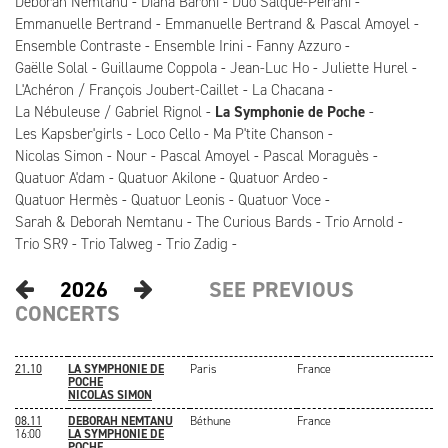
Deborah Nemtanu
Diana Baroni
Duo Salque-Peirani
Emmanuelle Bertrand
Emmanuelle Bertrand & Pascal Amoyel
Ensemble Contraste
Ensemble Irini
Fanny Azzuro
Gaëlle Solal
Guillaume Coppola
Jean-Luc Ho
Juliette Hurel
L'Achéron / François Joubert-Caillet
La Chacana
La Nébuleuse / Gabriel Rignol
La Symphonie de Poche
Les Kapsber'girls
Loco Cello
Ma P'tite Chanson
Nicolas Simon
Nour
Pascal Amoyel
Pascal Moraguès
Quatuor A'dam
Quatuor Akilone
Quatuor Ardeo
Quatuor Hermès
Quatuor Leonis
Quatuor Voce
Sarah & Deborah Nemtanu
The Curious Bards
Trio Arnold
Trio SR9
Trio Talweg
Trio Zadig
2026
SEE PREVIOUS
CONCERTS
21.10
LA SYMPHONIE DE
Paris
France
POCHE
NICOLAS SIMON
08.11
DEBORAH NEMTANU
Béthune
France
16:00
LA SYMPHONIE DE
POCHE