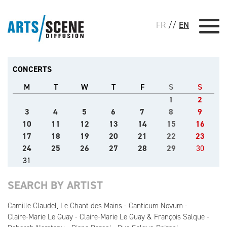
FR
//
EN
CONCERTS
M
T
W
T
F
S
S
1
2
3
4
5
6
7
8
9
10
11
12
13
14
15
16
17
18
19
20
21
22
23
24
25
26
27
28
29
30
31
SEARCH BY ARTIST
Camille Claudel, Le Chant des Mains
Canticum Novum
Claire-Marie Le Guay
Claire-Marie Le Guay & François Salque