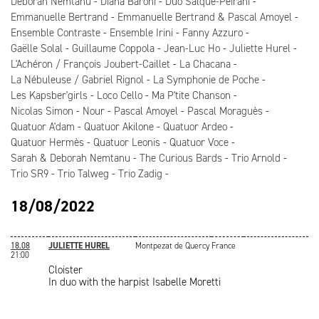
Deborah Nemtanu
Diana Baroni
Duo Salque-Peirani
Emmanuelle Bertrand
Emmanuelle Bertrand & Pascal Amoyel
Ensemble Contraste
Ensemble Irini
Fanny Azzuro
Gaëlle Solal
Guillaume Coppola
Jean-Luc Ho
Juliette Hurel
L'Achéron / François Joubert-Caillet
La Chacana
La Nébuleuse / Gabriel Rignol
La Symphonie de Poche
Les Kapsber'girls
Loco Cello
Ma P'tite Chanson
Nicolas Simon
Nour
Pascal Amoyel
Pascal Moraguès
Quatuor A'dam
Quatuor Akilone
Quatuor Ardeo
Quatuor Hermès
Quatuor Leonis
Quatuor Voce
Sarah & Deborah Nemtanu
The Curious Bards
Trio Arnold
Trio SR9
Trio Talweg
Trio Zadig
18/08/2022
18.08
JULIETTE HUREL
Montpezat de Quercy
France
21:00
Cloister
In duo with the harpist Isabelle Moretti