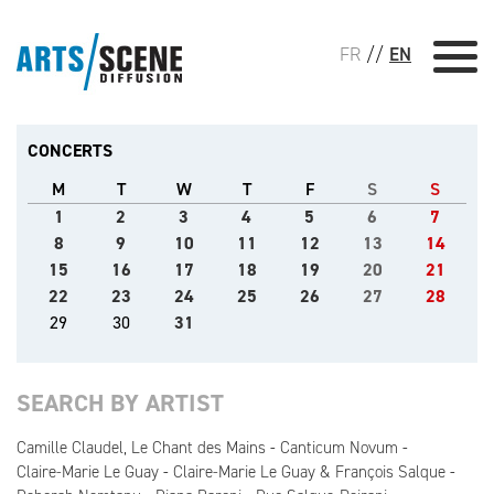
FR
//
EN
CONCERTS
M
T
W
T
F
S
S
1
2
3
4
5
6
7
8
9
10
11
12
13
14
15
16
17
18
19
20
21
22
23
24
25
26
27
28
29
30
31
SEARCH BY ARTIST
Camille Claudel, Le Chant des Mains
Canticum Novum
Claire-Marie Le Guay
Claire-Marie Le Guay & François Salque