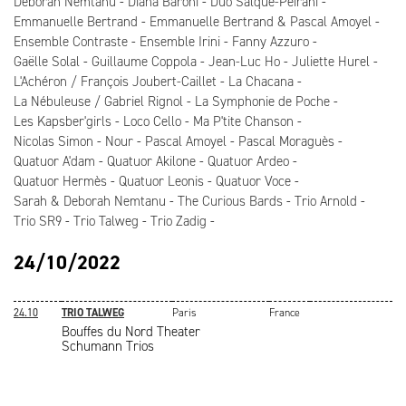
Deborah Nemtanu
Diana Baroni
Duo Salque-Peirani
Emmanuelle Bertrand
Emmanuelle Bertrand & Pascal Amoyel
Ensemble Contraste
Ensemble Irini
Fanny Azzuro
Gaëlle Solal
Guillaume Coppola
Jean-Luc Ho
Juliette Hurel
L'Achéron / François Joubert-Caillet
La Chacana
La Nébuleuse / Gabriel Rignol
La Symphonie de Poche
Les Kapsber'girls
Loco Cello
Ma P'tite Chanson
Nicolas Simon
Nour
Pascal Amoyel
Pascal Moraguès
Quatuor A'dam
Quatuor Akilone
Quatuor Ardeo
Quatuor Hermès
Quatuor Leonis
Quatuor Voce
Sarah & Deborah Nemtanu
The Curious Bards
Trio Arnold
Trio SR9
Trio Talweg
Trio Zadig
24/10/2022
24.10
TRIO TALWEG
Paris
France
Bouffes du Nord Theater
Schumann Trios