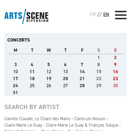
FR
//
EN
CONCERTS
M
T
W
T
F
S
S
1
2
3
4
5
6
7
8
9
10
11
12
13
14
15
16
17
18
19
20
21
22
23
24
25
26
27
28
29
30
31
SEARCH BY ARTIST
Camille Claudel, Le Chant des Mains
Canticum Novum
Claire-Marie Le Guay
Claire-Marie Le Guay & François Salque