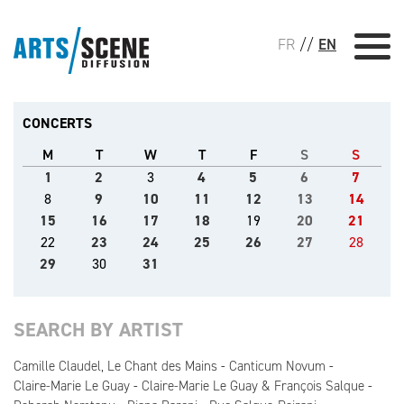
FR
//
EN
CONCERTS
M
T
W
T
F
S
S
1
2
3
4
5
6
7
8
9
10
11
12
13
14
15
16
17
18
19
20
21
22
23
24
25
26
27
28
29
30
31
SEARCH BY ARTIST
Camille Claudel, Le Chant des Mains
Canticum Novum
Claire-Marie Le Guay
Claire-Marie Le Guay & François Salque