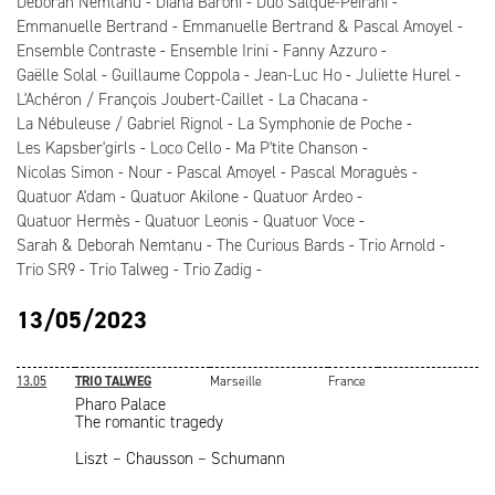
Deborah Nemtanu
Diana Baroni
Duo Salque-Peirani
Emmanuelle Bertrand
Emmanuelle Bertrand & Pascal Amoyel
Ensemble Contraste
Ensemble Irini
Fanny Azzuro
Gaëlle Solal
Guillaume Coppola
Jean-Luc Ho
Juliette Hurel
L'Achéron / François Joubert-Caillet
La Chacana
La Nébuleuse / Gabriel Rignol
La Symphonie de Poche
Les Kapsber'girls
Loco Cello
Ma P'tite Chanson
Nicolas Simon
Nour
Pascal Amoyel
Pascal Moraguès
Quatuor A'dam
Quatuor Akilone
Quatuor Ardeo
Quatuor Hermès
Quatuor Leonis
Quatuor Voce
Sarah & Deborah Nemtanu
The Curious Bards
Trio Arnold
Trio SR9
Trio Talweg
Trio Zadig
13/05/2023
13.05
TRIO TALWEG
Marseille
France
Pharo Palace
The romantic tragedy
Liszt – Chausson – Schumann