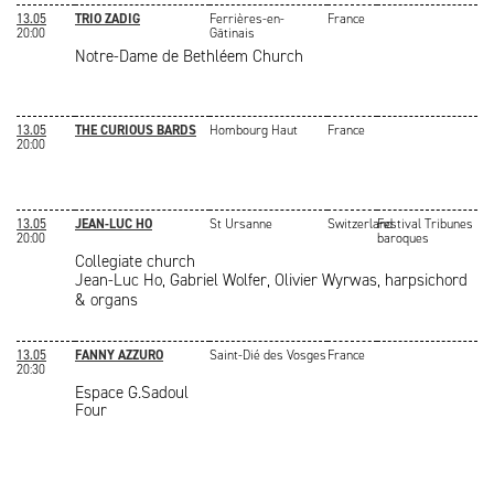
13.05
TRIO ZADIG
Ferrières-en-
France
20:00
Gâtinais
Notre-Dame de Bethléem Church
13.05
THE CURIOUS BARDS
Hombourg Haut
France
20:00
13.05
JEAN-LUC HO
St Ursanne
Switzerland
Festival Tribunes
20:00
baroques
Collegiate church
Jean-Luc Ho, Gabriel Wolfer, Olivier Wyrwas, harpsichord
& organs
13.05
FANNY AZZURO
Saint-Dié des Vosges
France
20:30
Espace G.Sadoul
Four