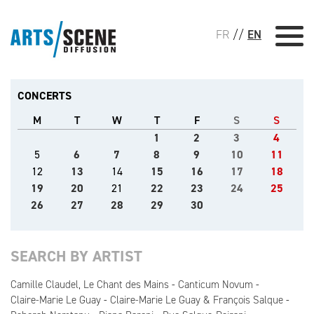
FR
//
EN
CONCERTS
M
T
W
T
F
S
S
1
2
3
4
5
6
7
8
9
10
11
12
13
14
15
16
17
18
19
20
21
22
23
24
25
26
27
28
29
30
SEARCH BY ARTIST
Camille Claudel, Le Chant des Mains
Canticum Novum
Claire-Marie Le Guay
Claire-Marie Le Guay & François Salque