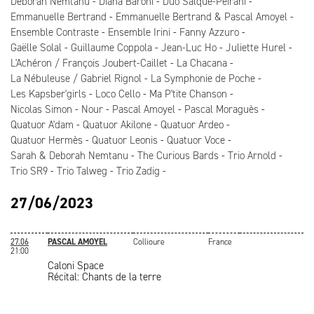
Deborah Nemtanu
Diana Baroni
Duo Salque-Peirani
Emmanuelle Bertrand
Emmanuelle Bertrand & Pascal Amoyel
Ensemble Contraste
Ensemble Irini
Fanny Azzuro
Gaëlle Solal
Guillaume Coppola
Jean-Luc Ho
Juliette Hurel
L'Achéron / François Joubert-Caillet
La Chacana
La Nébuleuse / Gabriel Rignol
La Symphonie de Poche
Les Kapsber'girls
Loco Cello
Ma P'tite Chanson
Nicolas Simon
Nour
Pascal Amoyel
Pascal Moraguès
Quatuor A'dam
Quatuor Akilone
Quatuor Ardeo
Quatuor Hermès
Quatuor Leonis
Quatuor Voce
Sarah & Deborah Nemtanu
The Curious Bards
Trio Arnold
Trio SR9
Trio Talweg
Trio Zadig
27/06/2023
27.06
PASCAL AMOYEL
Collioure
France
21:00
Caloni Space
Récital: Chants de la terre