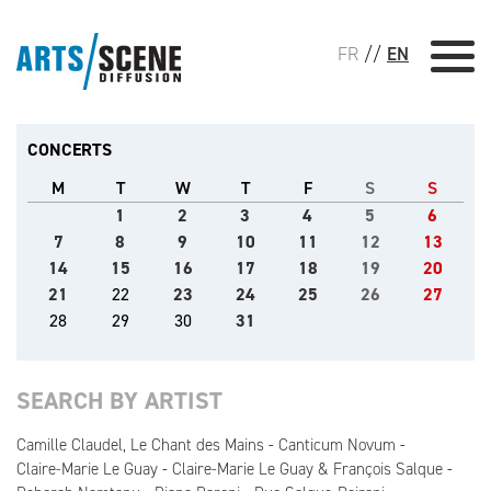
FR
//
EN
CONCERTS
M
T
W
T
F
S
S
1
2
3
4
5
6
7
8
9
10
11
12
13
14
15
16
17
18
19
20
21
22
23
24
25
26
27
28
29
30
31
SEARCH BY ARTIST
Camille Claudel, Le Chant des Mains
Canticum Novum
Claire-Marie Le Guay
Claire-Marie Le Guay & François Salque