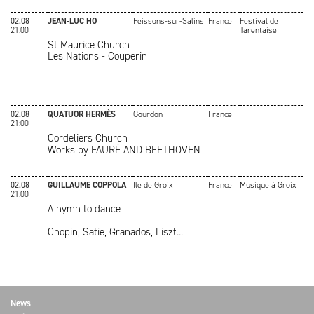
02.08
JEAN-LUC HO
Feissons-sur-Salins
France
Festival de
21:00
Tarentaise
St Maurice Church
Les Nations - Couperin
02.08
QUATUOR HERMÈS
Gourdon
France
21:00
Cordeliers Church
Works by
FAURÉ AND
BEETHOVEN
02.08
GUILLAUME COPPOLA
Ile de Groix
France
Musique à Groix
21:00
A hymn to dance
Chopin, Satie, Granados, Liszt...
News