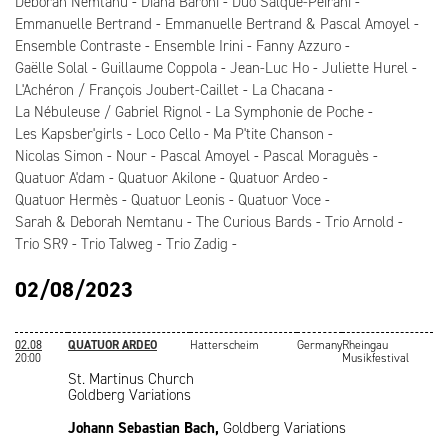
Deborah Nemtanu
Diana Baroni
Duo Salque-Peirani
Emmanuelle Bertrand
Emmanuelle Bertrand & Pascal Amoyel
Ensemble Contraste
Ensemble Irini
Fanny Azzuro
Gaëlle Solal
Guillaume Coppola
Jean-Luc Ho
Juliette Hurel
L'Achéron / François Joubert-Caillet
La Chacana
La Nébuleuse / Gabriel Rignol
La Symphonie de Poche
Les Kapsber'girls
Loco Cello
Ma P'tite Chanson
Nicolas Simon
Nour
Pascal Amoyel
Pascal Moraguès
Quatuor A'dam
Quatuor Akilone
Quatuor Ardeo
Quatuor Hermès
Quatuor Leonis
Quatuor Voce
Sarah & Deborah Nemtanu
The Curious Bards
Trio Arnold
Trio SR9
Trio Talweg
Trio Zadig
02/08/2023
02.08
QUATUOR ARDEO
Hatterscheim
Germany
Rheingau
20:00
Musikfestival
St. Martinus Church
Goldberg Variations
Johann Sebastian Bach,
Goldberg Variations