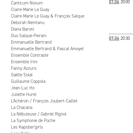
07.06
20:00
Canticum Novum
Claire-Marie Le Guay
Claire-Marie Le Guay & François Salque
Deborah Nemtanu
Diana Baroni
Duo Salque-Peirani
07.06
20:30
Emmanuelle Bertrand
Emmanuelle Bertrand & Pascal Amoyel
Ensemble Contraste
Ensemble Irini
Fanny Azzuro
Gaëlle Solal
Guillaume Coppola
Jean-Luc Ho
Juliette Hurel
L'Achéron / François Joubert-Caillet
La Chacana
La Nébuleuse / Gabriel Rignol
La Symphonie de Poche
Les Kapsber'girls