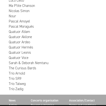
Loco Cello
Ma P'tite Chanson
Nicolas Simon
Nour
Pascal Amoyel
Pascal Moraguès
Quatuor A'dam
Quatuor Akilone
Quatuor Ardeo
Quatuor Hermès
Quatuor Leonis
Quatuor Voce
Sarah & Deborah Nemtanu
The Curious Bards
Trio Arnold
Trio SR9
Trio Talweg
Trio Zadig
News
Concerts organisation
Association/Contact
Artists
Record publishing
Terms and conditions