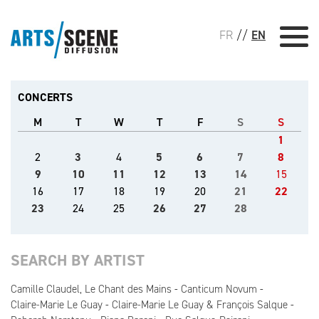
FR
//
EN
CONCERTS
M
T
W
T
F
S
S
1
2
3
4
5
6
7
8
9
10
11
12
13
14
15
16
17
18
19
20
21
22
23
24
25
26
27
28
SEARCH BY ARTIST
Camille Claudel, Le Chant des Mains
Canticum Novum
Claire-Marie Le Guay
Claire-Marie Le Guay & François Salque