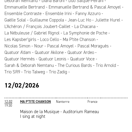
Deborah Nemtanu
Diana Baroni
Duo Salque-Peirani
Emmanuelle Bertrand
Emmanuelle Bertrand & Pascal Amoyel
Ensemble Contraste
Ensemble Irini
Fanny Azzuro
Gaëlle Solal
Guillaume Coppola
Jean-Luc Ho
Juliette Hurel
L'Achéron / François Joubert-Caillet
La Chacana
La Nébuleuse / Gabriel Rignol
La Symphonie de Poche
Les Kapsber'girls
Loco Cello
Ma P'tite Chanson
Nicolas Simon
Nour
Pascal Amoyel
Pascal Moraguès
Quatuor A'dam
Quatuor Akilone
Quatuor Ardeo
Quatuor Hermès
Quatuor Leonis
Quatuor Voce
Sarah & Deborah Nemtanu
The Curious Bards
Trio Arnold
Trio SR9
Trio Talweg
Trio Zadig
12/02/2026
12.02
MA P'TITE CHANSON
Nanterre
France
19:30
Maison de la Musique - Auditorium Rameau
I sing at night