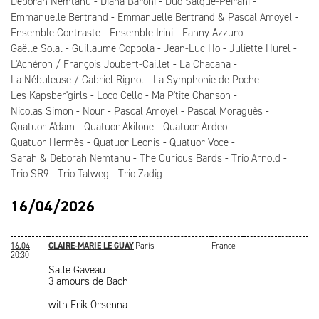
Deborah Nemtanu
Diana Baroni
Duo Salque-Peirani
Emmanuelle Bertrand
Emmanuelle Bertrand & Pascal Amoyel
Ensemble Contraste
Ensemble Irini
Fanny Azzuro
Gaëlle Solal
Guillaume Coppola
Jean-Luc Ho
Juliette Hurel
L'Achéron / François Joubert-Caillet
La Chacana
La Nébuleuse / Gabriel Rignol
La Symphonie de Poche
Les Kapsber'girls
Loco Cello
Ma P'tite Chanson
Nicolas Simon
Nour
Pascal Amoyel
Pascal Moraguès
Quatuor A'dam
Quatuor Akilone
Quatuor Ardeo
Quatuor Hermès
Quatuor Leonis
Quatuor Voce
Sarah & Deborah Nemtanu
The Curious Bards
Trio Arnold
Trio SR9
Trio Talweg
Trio Zadig
16/04/2026
16.04
CLAIRE-MARIE LE GUAY
Paris
France
20:30
Salle Gaveau
3 amours de Bach
with Erik Orsenna