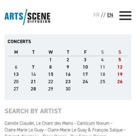
FR
//
EN
CONCERTS
M
T
W
T
F
S
S
1
2
3
4
5
6
7
8
9
10
11
12
13
14
15
16
17
18
19
20
21
22
23
24
25
26
27
28
29
30
SEARCH BY ARTIST
Camille Claudel, Le Chant des Mains
Canticum Novum
Claire-Marie Le Guay
Claire-Marie Le Guay & François Salque