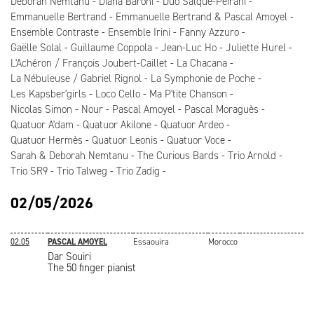
Deborah Nemtanu
Diana Baroni
Duo Salque-Peirani
Emmanuelle Bertrand
Emmanuelle Bertrand & Pascal Amoyel
Ensemble Contraste
Ensemble Irini
Fanny Azzuro
Gaëlle Solal
Guillaume Coppola
Jean-Luc Ho
Juliette Hurel
L'Achéron / François Joubert-Caillet
La Chacana
La Nébuleuse / Gabriel Rignol
La Symphonie de Poche
Les Kapsber'girls
Loco Cello
Ma P'tite Chanson
Nicolas Simon
Nour
Pascal Amoyel
Pascal Moraguès
Quatuor A'dam
Quatuor Akilone
Quatuor Ardeo
Quatuor Hermès
Quatuor Leonis
Quatuor Voce
Sarah & Deborah Nemtanu
The Curious Bards
Trio Arnold
Trio SR9
Trio Talweg
Trio Zadig
02/05/2026
02.05
PASCAL AMOYEL
Essaouira
Morocco
Dar Souiri
The 50 finger pianist