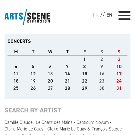
FR
//
EN
CONCERTS
M
T
W
T
F
S
S
1
2
3
4
5
6
7
8
9
10
11
12
13
14
15
16
17
18
19
20
21
22
23
24
25
26
27
28
29
30
31
SEARCH BY ARTIST
Camille Claudel, Le Chant des Mains
Canticum Novum
Claire-Marie Le Guay
Claire-Marie Le Guay & François Salque