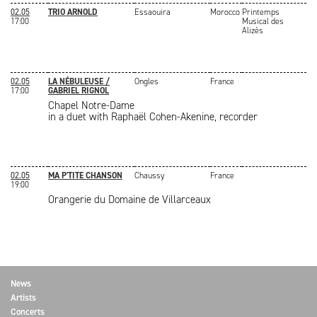
02.05
TRIO ARNOLD
Essaouira
Morocco
Printemps
17:00
Musical des
Alizès
02.05
LA NÉBULEUSE /
Ongles
France
17:00
GABRIEL RIGNOL
Chapel Notre-Dame
in a duet with Raphaël Cohen-Akenine, recorder
02.05
MA P'TITE CHANSON
Chaussy
France
19:00
Orangerie du Domaine de Villarceaux
News
Artists
Concerts