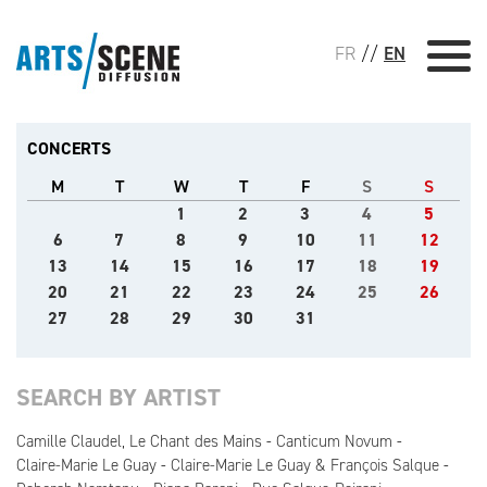
FR
//
EN
CONCERTS
M
T
W
T
F
S
S
1
2
3
4
5
6
7
8
9
10
11
12
13
14
15
16
17
18
19
20
21
22
23
24
25
26
27
28
29
30
31
SEARCH BY ARTIST
Camille Claudel, Le Chant des Mains
Canticum Novum
Claire-Marie Le Guay
Claire-Marie Le Guay & François Salque