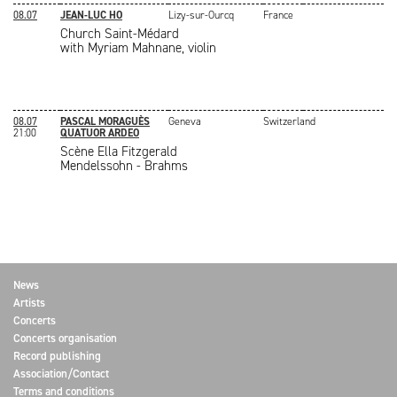
08.07
JEAN-LUC HO
Lizy-sur-Ourcq
France
Church Saint-Médard
with Myriam Mahnane, violin
08.07
PASCAL MORAGUÈS
Geneva
Switzerland
21:00
QUATUOR ARDEO
Scène Ella Fitzgerald
Mendelssohn - Brahms
News
Artists
Concerts
Concerts organisation
Record publishing
Association/Contact
Terms and conditions