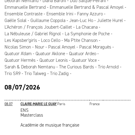
Deborah Nemtanu
Diana Baroni
Duo Salque-Peirani
Emmanuelle Bertrand
Emmanuelle Bertrand & Pascal Amoyel
Ensemble Contraste
Ensemble Irini
Fanny Azzuro
Gaëlle Solal
Guillaume Coppola
Jean-Luc Ho
Juliette Hurel
L'Achéron / François Joubert-Caillet
La Chacana
La Nébuleuse / Gabriel Rignol
La Symphonie de Poche
Les Kapsber'girls
Loco Cello
Ma P'tite Chanson
Nicolas Simon
Nour
Pascal Amoyel
Pascal Moraguès
Quatuor A'dam
Quatuor Akilone
Quatuor Ardeo
Quatuor Hermès
Quatuor Leonis
Quatuor Voce
Sarah & Deborah Nemtanu
The Curious Bards
Trio Arnold
Trio SR9
Trio Talweg
Trio Zadig
08/07/2026
08.07
CLAIRE-MARIE LE GUAY
Paris
France
ENS
Masterclass
Académie de musique française