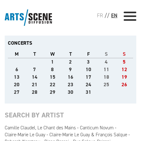
FR
//
EN
CONCERTS
M
T
W
T
F
S
S
1
2
3
4
5
6
7
8
9
10
11
12
13
14
15
16
17
18
19
20
21
22
23
24
25
26
27
28
29
30
31
SEARCH BY ARTIST
Camille Claudel, Le Chant des Mains
Canticum Novum
Claire-Marie Le Guay
Claire-Marie Le Guay & François Salque