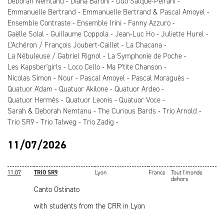
Deborah Nemtanu
Diana Baroni
Duo Salque-Peirani
Emmanuelle Bertrand
Emmanuelle Bertrand & Pascal Amoyel
Ensemble Contraste
Ensemble Irini
Fanny Azzuro
Gaëlle Solal
Guillaume Coppola
Jean-Luc Ho
Juliette Hurel
L'Achéron / François Joubert-Caillet
La Chacana
La Nébuleuse / Gabriel Rignol
La Symphonie de Poche
Les Kapsber'girls
Loco Cello
Ma P'tite Chanson
Nicolas Simon
Nour
Pascal Amoyel
Pascal Moraguès
Quatuor A'dam
Quatuor Akilone
Quatuor Ardeo
Quatuor Hermès
Quatuor Leonis
Quatuor Voce
Sarah & Deborah Nemtanu
The Curious Bards
Trio Arnold
Trio SR9
Trio Talweg
Trio Zadig
11/07/2026
11.07
TRIO SR9
Lyon
France
Tout l'monde
dehors
Canto Ostinato
with students from the CRR in Lyon