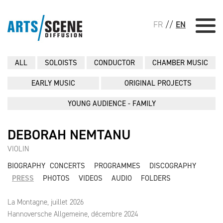
FR
//
EN
ALL
SOLOISTS
CONDUCTOR
CHAMBER MUSIC
EARLY MUSIC
ORIGINAL PROJECTS
YOUNG AUDIENCE - FAMILY
DEBORAH NEMTANU
VIOLIN
BIOGRAPHY
CONCERTS
PROGRAMMES
DISCOGRAPHY
PRESS
PHOTOS
VIDEOS
AUDIO
FOLDERS
La Montagne, juillet 2026
Hannoversche Allgemeine, décembre 2024