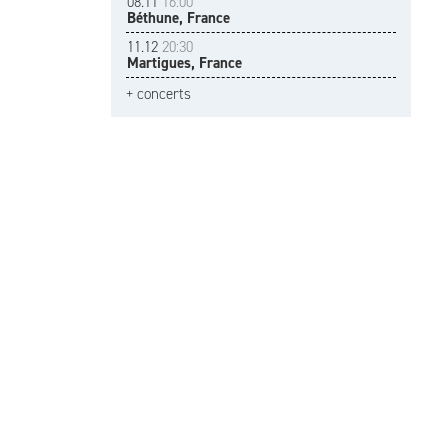
08.11
16:00
Béthune, France
11.12
20:30
Martigues, France
+ concerts