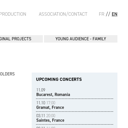
PRODUCTION
ASSOCIATION/CONTACT
FR
//
EN
GINAL PROJECTS
YOUNG AUDIENCE - FAMILY
FOLDERS
UPCOMING CONCERTS
11.09
Bucarest, Romania
11.10
17:00
Gramat, France
03.11
20:00
Saintes, France