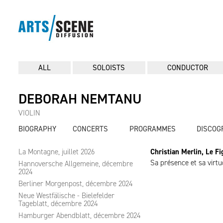
ALL
SOLOISTS
CONDUCTOR
DEBORAH NEMTANU
VIOLIN
BIOGRAPHY
CONCERTS
PROGRAMMES
DISCOG
La Montagne, juillet 2026
Christian Merlin, Le F
Sa présence et sa virtu
Hannoversche Allgemeine, décembre
2024
Berliner Morgenpost, décembre 2024
Neue Westfälische - Bielefelder
Tageblatt, décembre 2024
Hamburger Abendblatt, décembre 2024