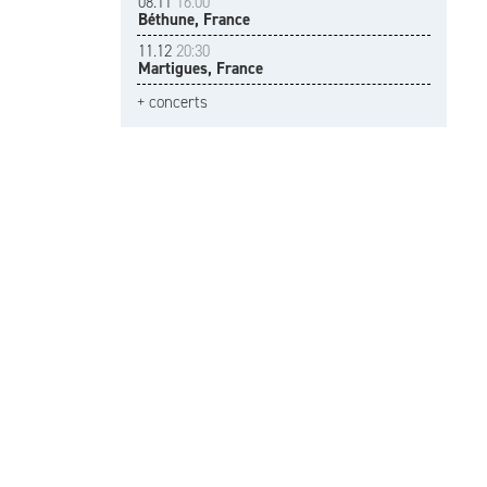
08.11
16:00
Béthune, France
11.12
20:30
Martigues, France
+ concerts