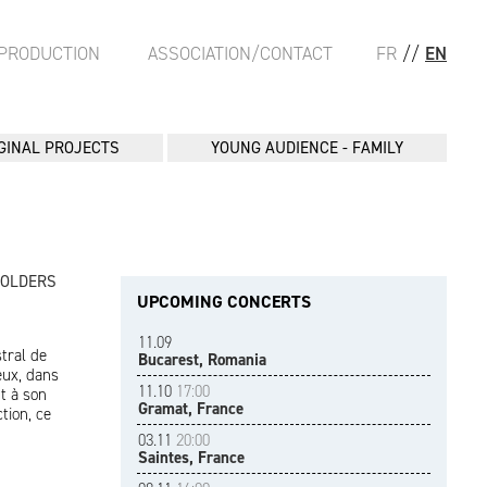
PRODUCTION
ASSOCIATION/CONTACT
FR
//
EN
GINAL PROJECTS
YOUNG AUDIENCE - FAMILY
FOLDERS
UPCOMING CONCERTS
11.09
tral de
Bucarest, Romania
eux, dans
11.10
17:00
nt à son
Gramat, France
tion, ce
03.11
20:00
Saintes, France