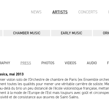
NEWS
ARTISTS
CONCERTS
CHAMBER MUSIC
EARLY MUSIC
ORI
RAPHY
PRESS
PHOTOS
VIDEOS
AUDIO
ssica, mai 2013
er violon solo de l'Orchestre de chambre de Paris (ex Ensemble orches
nt toutes les qualités pour mener une véritable carrière de soliste. Mi
u-delà du brio un peu distancié de l'école violonistique française, metta
ment à la mode de l'Europe de l'Est mais toujours avec goût et circonspec
ssivité et de consistance aux œuvres de Saint-Saëns.