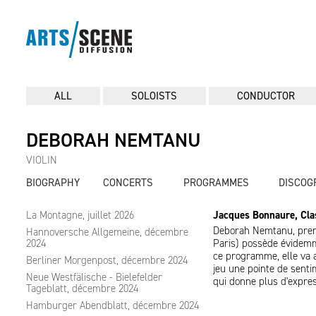
ALL
SOLOISTS
CONDUCTOR
DEBORAH NEMTANU
VIOLIN
BIOGRAPHY
CONCERTS
PROGRAMMES
DISCOG
La Montagne, juillet 2026
Jacques Bonnaure, Cla
Deborah Nemtanu, premi
Hannoversche Allgemeine, décembre
2024
Paris) possède évidemme
ce programme, elle va a
Berliner Morgenpost, décembre 2024
jeu une pointe de senti
Neue Westfälische - Bielefelder
qui donne plus d'expre
Tageblatt, décembre 2024
Hamburger Abendblatt, décembre 2024