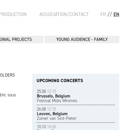
PRODUCTION
ASSOCIATION/CONTACT
FR
//
EN
GINAL PROJECTS
YOUNG AUDIENCE - FAMILY
FOLDERS
UPCOMING CONCERTS
25.08
12:15
blic sous
Brussels, Belgium
Festival Midis Minimes
26.08
12:15
Leuven, Belgium
Zomer van Sint-Pieter
10.10
18:00