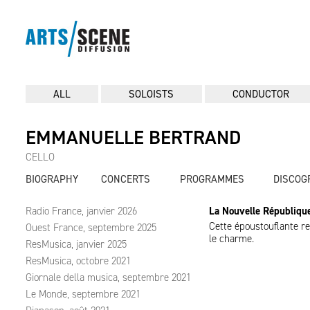
ALL
SOLOISTS
CONDUCTOR
EMMANUELLE BERTRAND
CELLO
BIOGRAPHY
CONCERTS
PROGRAMMES
DISCOG
Radio France, janvier 2026
La Nouvelle République
Cette époustouflante r
Ouest France, septembre 2025
le charme.
ResMusica, janvier 2025
ResMusica, octobre 2021
Giornale della musica, septembre 2021
Le Monde, septembre 2021