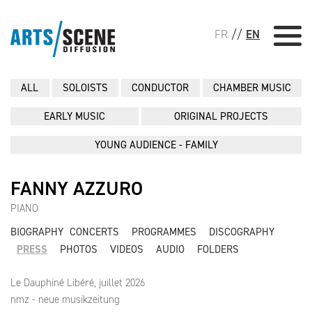
FR
//
EN
ALL
SOLOISTS
CONDUCTOR
CHAMBER MUSIC
EARLY MUSIC
ORIGINAL PROJECTS
YOUNG AUDIENCE - FAMILY
FANNY AZZURO
PIANO
BIOGRAPHY
CONCERTS
PROGRAMMES
DISCOGRAPHY
PRESS
PHOTOS
VIDEOS
AUDIO
FOLDERS
Le Dauphiné Libéré, juillet 2026
nmz - neue musikzeitung