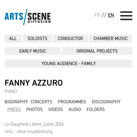
FR
//
EN
ALL
SOLOISTS
CONDUCTOR
CHAMBER MUSIC
EARLY MUSIC
ORIGINAL PROJECTS
YOUNG AUDIENCE - FAMILY
FANNY AZZURO
PIANO
BIOGRAPHY
CONCERTS
PROGRAMMES
DISCOGRAPHY
PRESS
PHOTOS
VIDEOS
AUDIO
FOLDERS
Le Dauphiné Libéré, juillet 2026
nmz - neue musikzeitung