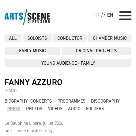
FR
//
EN
ALL
SOLOISTS
CONDUCTOR
CHAMBER MUSIC
EARLY MUSIC
ORIGINAL PROJECTS
YOUNG AUDIENCE - FAMILY
FANNY AZZURO
PIANO
BIOGRAPHY
CONCERTS
PROGRAMMES
DISCOGRAPHY
PRESS
PHOTOS
VIDEOS
AUDIO
FOLDERS
Le Dauphiné Libéré, juillet 2026
nmz - neue musikzeitung