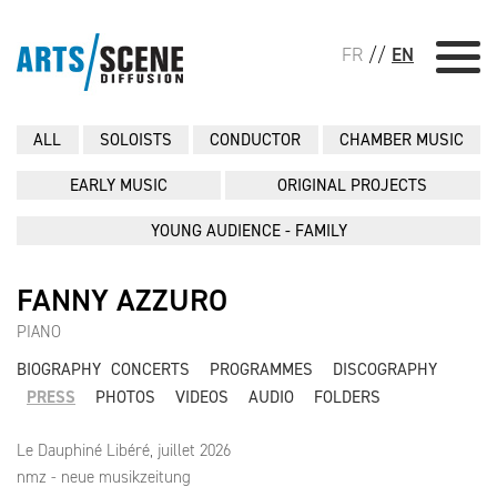
FR
//
EN
ALL
SOLOISTS
CONDUCTOR
CHAMBER MUSIC
EARLY MUSIC
ORIGINAL PROJECTS
YOUNG AUDIENCE - FAMILY
FANNY AZZURO
PIANO
BIOGRAPHY
CONCERTS
PROGRAMMES
DISCOGRAPHY
PRESS
PHOTOS
VIDEOS
AUDIO
FOLDERS
Le Dauphiné Libéré, juillet 2026
nmz - neue musikzeitung