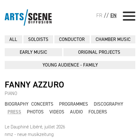
FR
//
EN
ALL
SOLOISTS
CONDUCTOR
CHAMBER MUSIC
EARLY MUSIC
ORIGINAL PROJECTS
YOUNG AUDIENCE - FAMILY
FANNY AZZURO
PIANO
BIOGRAPHY
CONCERTS
PROGRAMMES
DISCOGRAPHY
PRESS
PHOTOS
VIDEOS
AUDIO
FOLDERS
Le Dauphiné Libéré, juillet 2026
nmz - neue musikzeitung