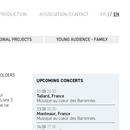
PRODUCTION
ASSOCIATION/CONTACT
FR
//
EN
GINAL PROJECTS
YOUNG AUDIENCE - FAMILY
FOLDERS
UPCOMING CONCERTS
11.08
20:30
ui
Tallard, France
Livre 3
Musique au coeur des Baronnies
on ne
13.08
20:30
Montmaur, France
Musique au coeur des Baronnies
16.08
17:00