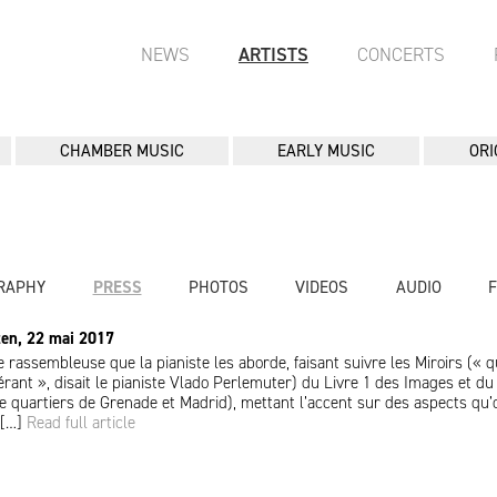
NEWS
ARTISTS
CONCERTS
CHAMBER MUSIC
EARLY MUSIC
ORI
RAPHY
PRESS
PHOTOS
VIDEOS
AUDIO
zen, 22 mai 2017
e rassembleuse que la pianiste les aborde, faisant suivre les Miroirs (« q
rant », disait le pianiste Vlado Perlemuter) du Livre 1 des Images et du 
 de quartiers de Grenade et Madrid), mettant l’accent sur des aspects qu’
 […]
Read full article