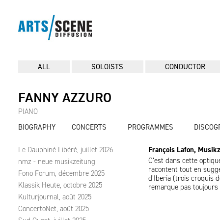
ALL
SOLOISTS
CONDUCTOR
FANNY AZZURO
PIANO
BIOGRAPHY
CONCERTS
PROGRAMMES
DISCOG
Le Dauphiné Libéré, juillet 2026
François Lafon, Musik
C’est dans cette optiqu
nmz - neue musikzeitung
racontent tout en suggé
Fono Forum, décembre 2025
d’Iberia (trois croquis
Klassik Heute, octobre 2025
remarque pas toujours
Kulturjournal, août 2025
ConcertoNet, août 2025