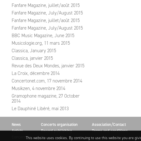
Fanfare Magazine, juillet/août 2015
Fanfare Magazine, July/August 2015
Fanfare Magazine, juillet/août 2015
Fanfare Magazine, July/August 2015
BBC Music Magazine, June 2015
Musicologie.org, 11 mars 2015
Classica, January 2015
Classica, janvier 2015
Revue des Deux Mondes, janvier 2015
La Croix, décembre 2014
Concertonet.com, 17 novembre 2014
Musikzen, 4 novembre 2014
Gramophone magazine, 27 October
2014
Le Dauphiné Libéré, mai 2013
News
Concerts organisation
Association/Contact
Artists
Record publishing
Terms and conditions
Concerts
This website uses cookies. By continuing to use this website you are giv