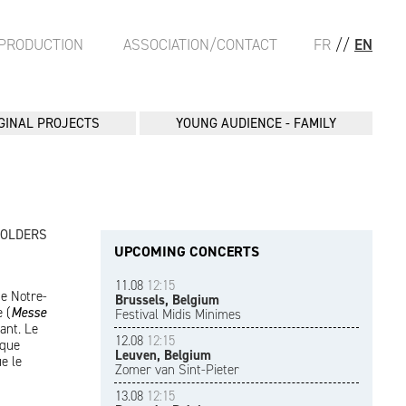
PRODUCTION
ASSOCIATION/CONTACT
FR
//
EN
GINAL PROJECTS
YOUNG AUDIENCE - FAMILY
FOLDERS
UPCOMING CONCERTS
11.08
12:15
de Notre-
Brussels, Belgium
 (
Messe
Festival Midis Minimes
ant. Le
12.08
12:15
 que
Leuven, Belgium
e le
Zomer van Sint-Pieter
13.08
12:15