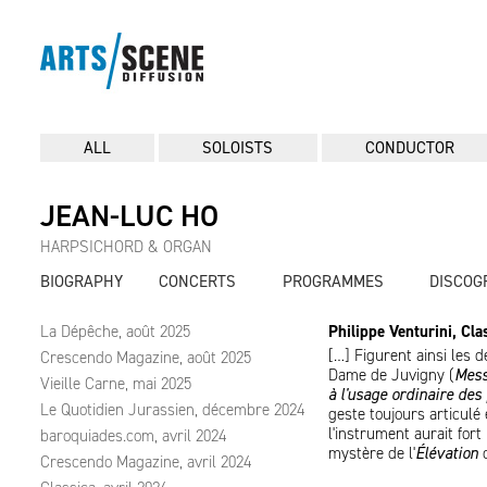
ALL
SOLOISTS
CONDUCTOR
JEAN-LUC HO
HARPSICHORD & ORGAN
BIOGRAPHY
CONCERTS
PROGRAMMES
DISCOG
La Dépêche, août 2025
Philippe Venturini, Cl
[…] Figurent ainsi les 
Crescendo Magazine, août 2025
Dame de Juvigny (
Mess
Vieille Carne, mai 2025
à l'usage ordinaire des
Le Quotidien Jurassien, décembre 2024
geste toujours articulé e
l'instrument aurait for
baroquiades.com, avril 2024
mystère de l'
Élévation
o
Crescendo Magazine, avril 2024