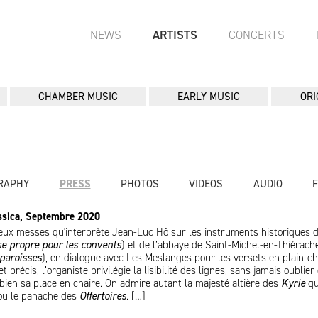
NEWS
ARTISTS
CONCERTS
CHAMBER MUSIC
EARLY MUSIC
ORI
RAPHY
PRESS
PHOTOS
VIDEOS
AUDIO
assica, Septembre 2020
deux messes qu'interprète Jean-Luc Hô sur les instruments historiques 
e propre pour les convents
) et de l’abbaye de Saint-Michel-en-Thiérache
 paroisses
), en dialogue avec Les Meslanges pour les versets en plain-ch
t précis, l’organiste privilégie la lisibilité des lignes, sans jamais oublier
t bien sa place en chaire. On admire autant la majesté altière des
Kyrie
qu
u le panache des
Offertoires
. […]