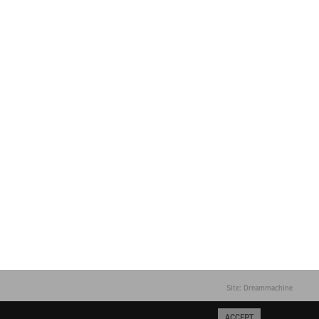
Site: Dreammachine
ACCEPT