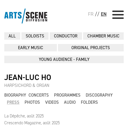
FR
//
EN
ALL
SOLOISTS
CONDUCTOR
CHAMBER MUSIC
EARLY MUSIC
ORIGINAL PROJECTS
YOUNG AUDIENCE - FAMILY
JEAN-LUC HO
HARPSICHORD & ORGAN
BIOGRAPHY
CONCERTS
PROGRAMMES
DISCOGRAPHY
PRESS
PHOTOS
VIDEOS
AUDIO
FOLDERS
La Dépêche, août 2025
Crescendo Magazine, août 2025