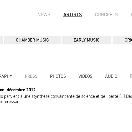
NEWS
ARTISTS
CONCERTS
CHAMBER MUSIC
EARLY MUSIC
ORI
RAPHY
PRESS
PHOTOS
VIDEOS
AUDIO
son, décembre 2012
o parvient à une stynthèse convaincante de science et de liberté [...] Bel
intéressant.