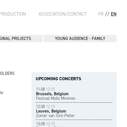
PRODUCTION
ASSOCIATION/CONTACT
FR
//
EN
GINAL PROJECTS
YOUNG AUDIENCE - FAMILY
FOLDERS
UPCOMING CONCERTS
11.08
12:15
le
Brussels, Belgium
Festival Midis Minimes
12.08
12:15
Leuven, Belgium
Zomer van Sint-Pieter
13.08
12:15