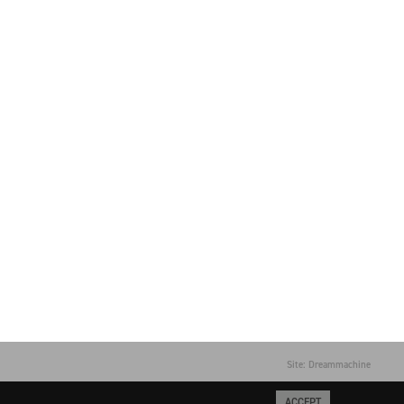
Site: Dreammachine
ACCEPT