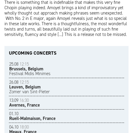
There is something that is indefinable that makes this very fine
Chopin playing indeed. Amoyel brings a kind of improvisatory yet
wholly thought out approach making phrases seem unexpected.
With No. 2 in E major, again Amoyel reveals just what is so special
in these late works. There is a thoughtfulness, the most wonderful
twists and turns, all beautifully laid out in playing of such fine
sensitivity, fluency and style [...] This is a release not to be missed.
UPCOMING CONCERTS
25.08
12:15
Brussels, Belgium
Festival Midis Minimes
26.08
12:15
Leuven, Belgium
Zomer van Sint-Pieter
13.09
16:30
Avernes, France
01.10
Rueil-Malmaison, France
04.10
18:00
Meaux, France