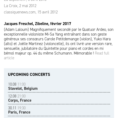
La Croix, 2 mai 2012
classiquenews.com, 15 avril 2012
Jacques Freschel, Zibeline, février 2017
(Adam Laloum) Magnifiquement secondé par le Quatuor Ardeo, son
exceptionnelle violoniste Mi-Sa Yang entraînant dans son geste
généreux ses consœurs Carole Petitdemange (violon), Yuko Hara
(alto) et Joëlle Martinez (violoncelle), ils ont livré une version rare,
sensuelle, jubilatoire du Quintette pour piano et cordes en mi
bémol majeur op. 44 du même Schumann. Mémorable !
Read full
article
UPCOMING CONCERTS
10.08
11:00
Stavelot, Belgium
12.08
21:00
Corps, France
30.11
19:30
Paris, France