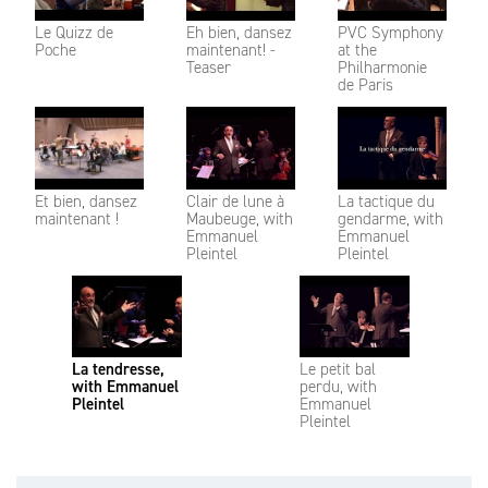
Le Quizz de
Eh bien, dansez
PVC Symphony
Poche
maintenant! -
at the
Teaser
Philharmonie
de Paris
Et bien, dansez
Clair de lune à
La tactique du
maintenant !
Maubeuge, with
gendarme, with
Emmanuel
Emmanuel
Pleintel
Pleintel
La tendresse,
Le petit bal
with Emmanuel
perdu, with
Pleintel
Emmanuel
Pleintel