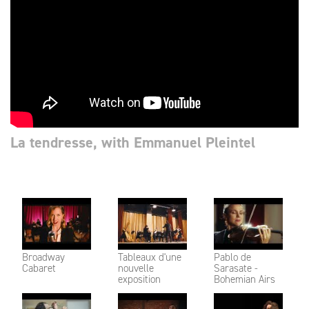
La tendresse, with Emmanuel Pleintel
Broadway
Tableaux d'une
Pablo de
Cabaret
nouvelle
Sarasate -
exposition
Bohemian Airs