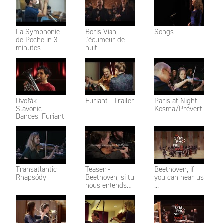
La Symphonie
Boris Vian,
Songs
de Poche in 3
l'écumeur de
minutes
nuit
Dvořák -
Furiant - Trailer
Paris at Night :
Slavonic
Kosma/Prévert
Dances, Furiant
Transatlantic
Teaser -
Beethoven, if
Rhapsódy
Beethoven, si tu
you can hear us
nous entends…
...