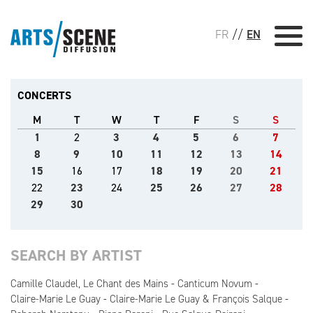
FR
//
EN
CONCERTS
M
T
W
T
F
S
S
1
2
3
4
5
6
7
8
9
10
11
12
13
14
15
16
17
18
19
20
21
22
23
24
25
26
27
28
29
30
SEARCH BY ARTIST
Camille Claudel, Le Chant des Mains
Canticum Novum
Claire-Marie Le Guay
Claire-Marie Le Guay & François Salque