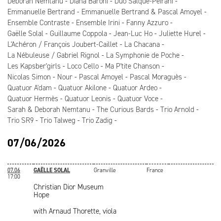
Deborah Nemtanu
Diana Baroni
Duo Salque-Peirani
Emmanuelle Bertrand
Emmanuelle Bertrand & Pascal Amoyel
Ensemble Contraste
Ensemble Irini
Fanny Azzuro
Gaëlle Solal
Guillaume Coppola
Jean-Luc Ho
Juliette Hurel
L'Achéron / François Joubert-Caillet
La Chacana
La Nébuleuse / Gabriel Rignol
La Symphonie de Poche
Les Kapsber'girls
Loco Cello
Ma P'tite Chanson
Nicolas Simon
Nour
Pascal Amoyel
Pascal Moraguès
Quatuor A'dam
Quatuor Akilone
Quatuor Ardeo
Quatuor Hermès
Quatuor Leonis
Quatuor Voce
Sarah & Deborah Nemtanu
The Curious Bards
Trio Arnold
Trio SR9
Trio Talweg
Trio Zadig
07/06/2026
07.06
GAËLLE SOLAL
Granville
France
17:00
Christian Dior Museum
Hope
with Arnaud Thorette, viola