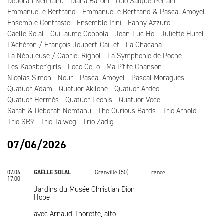
Deborah Nemtanu
Diana Baroni
Duo Salque-Peirani
Emmanuelle Bertrand
Emmanuelle Bertrand & Pascal Amoyel
Ensemble Contraste
Ensemble Irini
Fanny Azzuro
Gaëlle Solal
Guillaume Coppola
Jean-Luc Ho
Juliette Hurel
L'Achéron / François Joubert-Caillet
La Chacana
La Nébuleuse / Gabriel Rignol
La Symphonie de Poche
Les Kapsber'girls
Loco Cello
Ma P'tite Chanson
Nicolas Simon
Nour
Pascal Amoyel
Pascal Moraguès
Quatuor A'dam
Quatuor Akilone
Quatuor Ardeo
Quatuor Hermès
Quatuor Leonis
Quatuor Voce
Sarah & Deborah Nemtanu
The Curious Bards
Trio Arnold
Trio SR9
Trio Talweg
Trio Zadig
07/06/2026
07.06
GAËLLE SOLAL
Granville (50)
France
17:00
Jardins du Musée Christian Dior
Hope
avec Arnaud Thorette, alto