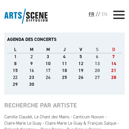
FR
//
EN
AGENDA DES CONCERTS
L
M
M
J
V
S
D
1
2
3
4
5
6
7
8
9
10
11
12
13
14
15
16
17
18
19
20
21
22
23
24
25
26
27
28
29
30
RECHERCHE PAR ARTISTE
Camille Claudel, Le Chant des Mains
Canticum Novum
Claire-Marie Le Guay
Claire-Marie Le Guay & François Salque