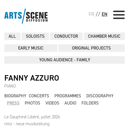
FR
//
EN
ALL
SOLOISTS
CONDUCTOR
CHAMBER MUSIC
EARLY MUSIC
ORIGINAL PROJECTS
YOUNG AUDIENCE - FAMILY
FANNY AZZURO
PIANO
BIOGRAPHY
CONCERTS
PROGRAMMES
DISCOGRAPHY
PRESS
PHOTOS
VIDEOS
AUDIO
FOLDERS
Le Dauphiné Libéré, juillet 2026
nmz - neue musikzeitung