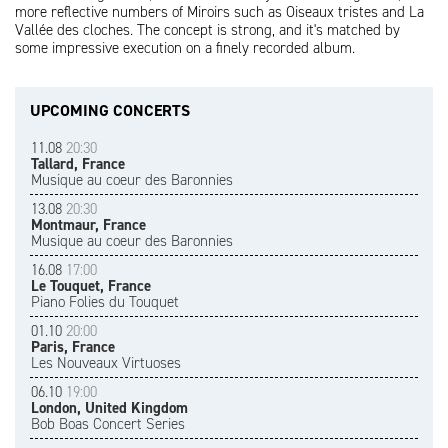
more reflective numbers of Miroirs such as Oiseaux tristes and La
Vallée des cloches. The concept is strong, and it's matched by
some impressive execution on a finely recorded album.
UPCOMING CONCERTS
11.08
20:30
Tallard, France
Musique au coeur des Baronnies
13.08
20:30
Montmaur, France
Musique au coeur des Baronnies
16.08
17:00
Le Touquet, France
Piano Folies du Touquet
01.10
20:00
Paris, France
Les Nouveaux Virtuoses
06.10
19:00
London, United Kingdom
Bob Boas Concert Series