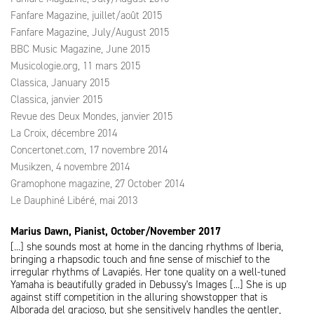
Fanfare Magazine, juillet/août 2015
Fanfare Magazine, July/August 2015
BBC Music Magazine, June 2015
Musicologie.org, 11 mars 2015
Classica, January 2015
Classica, janvier 2015
Revue des Deux Mondes, janvier 2015
La Croix, décembre 2014
Concertonet.com, 17 novembre 2014
Musikzen, 4 novembre 2014
Gramophone magazine, 27 October 2014
Le Dauphiné Libéré, mai 2013
Marius Dawn, Pianist, October/November 2017
[...] she sounds most at home in the dancing rhythms of Iberia,
bringing a rhapsodic touch and fine sense of mischief to the
irregular rhythms of Lavapiés. Her tone quality on a well-tuned
Yamaha is beautifully graded in Debussy's Images [...] She is up
against stiff competition in the alluring showstopper that is
Alborada del gracioso, but she sensitively handles the gentler,