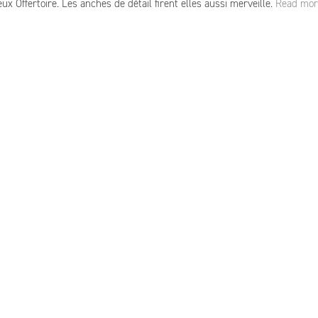
x Offertoire. Les anches de détail firent elles aussi merveille.
Read mor