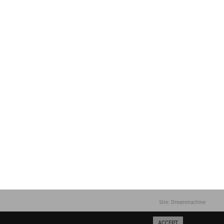
Site: Dreammachine
ACCEPT