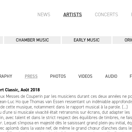
NEWS
ARTISTS
CONCERTS
CHAMBER MUSIC
EARLY MUSIC
ORI
RAPHY
PRESS
PHOTOS
VIDEOS
AUDIO
rt Classic, Août 2018
eux Messes de Couperin par les musiciens durant ces deux années ne po
t Jean-Luc Ho que Thomas van Essen ressentant un indéniable approfond
de cette musique, notamment dans le rapport musical à la parole. (…)
u d'une si musicale vivacité était retransmis sur écrans, dut adapter les
n, avec talent et dans le strict respect des équilibres de timbres, ne fai
. Lequel s'imposa en majesté dès le saisissant grand plein-jeu initial, équ
avec aplomb dans la vaste nef, de même le grand chœur d'anches dans le