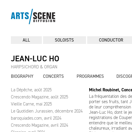
ALL
SOLOISTS
CONDUCTOR
JEAN-LUC HO
HARPSICHORD & ORGAN
BIOGRAPHY
CONCERTS
PROGRAMMES
DISCOG
La Dépêche, août 2025
Michel Roubinet, Conce
La fréquentation des d
Crescendo Magazine, août 2025
porter ses fruits, tan
Vieille Carne, mai 2025
de leur compréhension 
Le Quotidien Jurassien, décembre 2024
Jean-Luc Ho, dont le je
registrations de Couperi
baroquiades.com, avril 2024
entendre que le meilleur
Crescendo Magazine, avril 2024
chaleureux, irradiant 