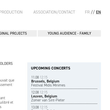
PRODUCTION
ASSOCIATION/CONTACT
FR
//
EN
GINAL PROJECTS
YOUNG AUDIENCE - FAMILY
FOLDERS
UPCOMING CONCERTS
11.08
12:15
uvait que
Brussels, Belgium
issement
Festival Midis Minimes
12.08
12:15
Leuven, Belgium
sant
Zomer van Sint-Pieter
ilibré et
s
13.08
12:15