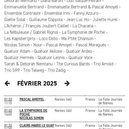
Deborah Nemtanu
Diana Baroni
Duo Salque-Peirani
Emmanuelle Bertrand
Emmanuelle Bertrand & Pascal Amoyel
Ensemble Contraste
Ensemble Irini
Fanny Azzuro
Gaëlle Solal
Guillaume Coppola
Jean-Luc Ho
Juliette Hurel
L'Achéron / François Joubert-Caillet
La Chacana
La Nébuleuse / Gabriel Rignol
La Symphonie de Poche
Les Kapsber'girls
Loco Cello
Ma P'tite Chanson
Nicolas Simon
Nour
Pascal Amoyel
Pascal Moraguès
Quatuor A'dam
Quatuor Akilone
Quatuor Ardeo
Quatuor Hermès
Quatuor Leonis
Quatuor Voce
Sarah & Deborah Nemtanu
The Curious Bards
Trio Arnold
Trio SR9
Trio Talweg
Trio Zadig
FÉVRIER 2025
01.02
PASCAL AMOYEL
Nantes (44)
France
La Folle Journée
11:15
de Nantes
01.02
LA SYMPHONIE DE
Nantes (44)
France
La Folle Journée
14:45
POCHE
de Nantes
NICOLAS SIMON
01.02
CLAIRE-MARIE LE GUAY
Nantes (44)
France
La Folle Journée