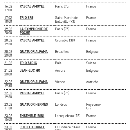
16.02
PASCAL AMOYEL
Paris (75)
France
17:00
17.02
TRIO SR9
Saint-Martin de
France
18:00
Belleville (73)
19.02
LA SYMPHONIE DE
Paris (75)
France
20:00
POCHE
20.02
PASCAL AMOYEL
Grenoble (38)
France
19:30
20.02
QUATUOR ALFAMA
Bruxelles
Belgique
20:00
21.02
TRIO ZADIG
Bâle
Suisse
21.02
JEAN-LUC HO
Anvers
Belgique
20:00
22.02
QUATUOR ALFAMA
Vienne
Autriche
19:30
22.02
PASCAL AMOYEL
Paris (75)
France
19:30
23.02
QUATUOR HERMÈS
Londres
Royaume-
11:30
Uni
23.02
ENSEMBLE IRINI
Laroquebrou (15)
France
15:00
23.02
JULIETTE HUREL
La Cadière d'Azur
France