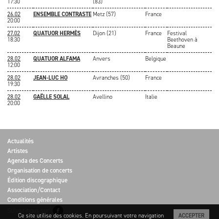
17:30
(83)
26.02
ENSEMBLE CONTRASTE
Metz (57)
France
20:00
27.02
QUATUOR HERMÈS
Dijon (21)
France
Festival
18:30
Beethoven à
Beaune
28.02
QUATUOR ALFAMA
Anvers
Belgique
12:00
28.02
JEAN-LUC HO
Avranches (50)
France
19:30
28.02
GAËLLE SOLAL
Avellino
Italie
20:00
Actualités
Artistes
Agenda des Concerts
Organisation de concerts
Édition discographique
Association/Contact
Conditions générales
Suivez-nous sur
Ce site utilise des cookies. En poursuivant votre navigation
ACCEPTER