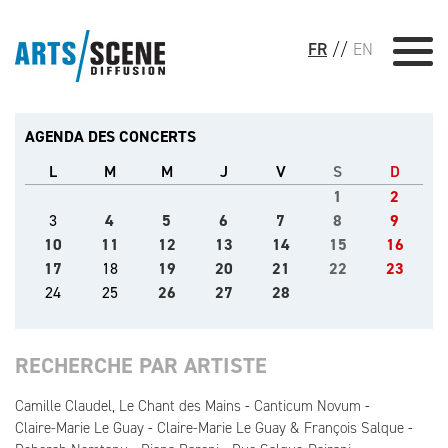
FR
//
EN
AGENDA DES CONCERTS
L
M
M
J
V
S
D
1
2
3
4
5
6
7
8
9
10
11
12
13
14
15
16
17
18
19
20
21
22
23
24
25
26
27
28
RECHERCHE PAR ARTISTE
Camille Claudel, Le Chant des Mains
Canticum Novum
Claire-Marie Le Guay
Claire-Marie Le Guay & François Salque