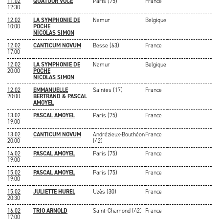
11.02
QUATUOR VOCE
Paris (75)
France
12:30
12.02
LA SYMPHONIE DE
Namur
Belgique
10:00
POCHE
NICOLAS SIMON
12.02
CANTICUM NOVUM
Besse (63)
France
17:00
12.02
LA SYMPHONIE DE
Namur
Belgique
20:00
POCHE
NICOLAS SIMON
12.02
EMMANUELLE
Saintes (17)
France
20:00
BERTRAND & PASCAL
AMOYEL
13.02
PASCAL AMOYEL
Paris (75)
France
19:00
13.02
CANTICUM NOVUM
Andrézieux-Bouthéon
France
20:00
(42)
14.02
PASCAL AMOYEL
Paris (75)
France
19:00
15.02
PASCAL AMOYEL
Paris (75)
France
19:00
15.02
JULIETTE HUREL
Uzès (30)
France
20:30
16.02
TRIO ARNOLD
Saint-Chamond (42)
France
17:00