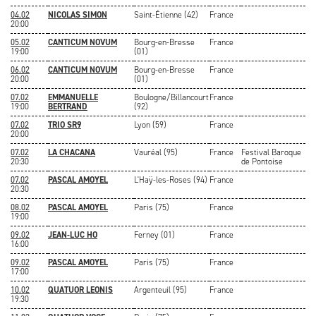
04.02
NICOLAS SIMON
Saint-Étienne (42)
France
20:00
05.02
CANTICUM NOVUM
Bourg-en-Bresse
France
19:00
(01)
06.02
CANTICUM NOVUM
Bourg-en-Bresse
France
20:00
(01)
07.02
EMMANUELLE
Boulogne/Billancourt
France
19:00
BERTRAND
(92)
07.02
TRIO SR9
Lyon (59)
France
20:00
07.02
LA CHACANA
Vauréal (95)
France
Festival Baroque
20:30
de Pontoise
07.02
PASCAL AMOYEL
L'Haÿ-les-Roses (94)
France
20:30
08.02
PASCAL AMOYEL
Paris (75)
France
19:00
09.02
JEAN-LUC HO
Ferney (01)
France
16:00
09.02
PASCAL AMOYEL
Paris (75)
France
17:00
10.02
QUATUOR LEONIS
Argenteuil (95)
France
19:30