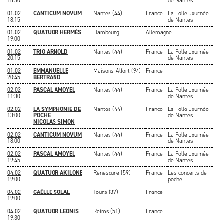
16:30
de Nantes
01.02
CANTICUM NOVUM
Nantes (44)
France
La Folle Journée
18:15
de Nantes
01.02
QUATUOR HERMÈS
Hambourg
Allemagne
19:00
01.02
TRIO ARNOLD
Nantes (44)
France
La Folle Journée
20:15
de Nantes
01.02
EMMANUELLE
Maisons-Alfort (94)
France
20:45
BERTRAND
02.02
PASCAL AMOYEL
Nantes (44)
France
La Folle Journée
11:30
de Nantes
02.02
LA SYMPHONIE DE
Nantes (44)
France
La Folle Journée
13:00
POCHE
de Nantes
NICOLAS SIMON
02.02
CANTICUM NOVUM
Nantes (44)
France
La Folle Journée
18:00
de Nantes
02.02
PASCAL AMOYEL
Nantes (44)
France
La Folle Journée
19:45
de Nantes
04.02
QUATUOR AKILONE
Renescure (59)
France
Les concerts de
19:00
poche
04.02
GAËLLE SOLAL
Tours (37)
France
19:00
04.02
QUATUOR LEONIS
Reims (51)
France
19:30