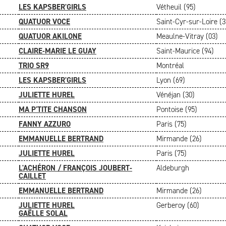
LES KAPSBER'GIRLS
Vétheuil (95)
QUATUOR VOCE
Saint-Cyr-sur-Loire (3
QUATUOR AKILONE
Meaulne-Vitray (03)
CLAIRE-MARIE LE GUAY
Saint-Maurice (94)
TRIO SR9
Montréal
LES KAPSBER'GIRLS
Lyon (69)
JULIETTE HUREL
Vénéjan (30)
MA P'TITE CHANSON
Pontoise (95)
FANNY AZZURO
Paris (75)
EMMANUELLE BERTRAND
Mirmande (26)
JULIETTE HUREL
Paris (75)
L'ACHÉRON / FRANÇOIS JOUBERT-
Aldeburgh
CAILLET
EMMANUELLE BERTRAND
Mirmande (26)
JULIETTE HUREL
Gerberoy (60)
GAËLLE SOLAL