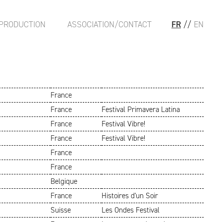
PRODUCTION
ASSOCIATION/CONTACT
FR
//
EN
France
France
Festival Primavera Latina
France
Festival Vibre!
France
Festival Vibre!
France
France
Belgique
France
Histoires d'un Soir
Suisse
Les Ondes Festival