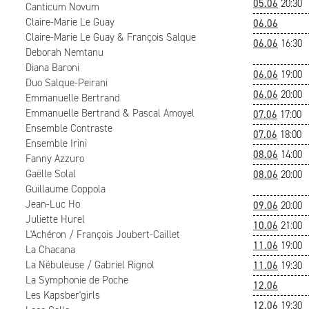
05.06
20:30
Canticum Novum
Claire-Marie Le Guay
06.06
Claire-Marie Le Guay & François Salque
06.06
16:30
Deborah Nemtanu
Diana Baroni
06.06
19:00
Duo Salque-Peirani
06.06
20:00
Emmanuelle Bertrand
Emmanuelle Bertrand & Pascal Amoyel
07.06
17:00
Ensemble Contraste
07.06
18:00
Ensemble Irini
08.06
14:00
Fanny Azzuro
Gaëlle Solal
08.06
20:00
Guillaume Coppola
Jean-Luc Ho
09.06
20:00
Juliette Hurel
10.06
21:00
L'Achéron / François Joubert-Caillet
11.06
19:00
La Chacana
La Nébuleuse / Gabriel Rignol
11.06
19:30
La Symphonie de Poche
12.06
Les Kapsber'girls
12.06
19:30