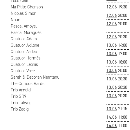
Loco Cello
Ma P'tite Chanson
12.06
19:30
Nicolas Simon
12.06
20:00
Nour
12.06
20:00
Pascal Amoyel
Pascal Moraguès
12.06
20:30
Quatuor A'dam
Quatuor Akilone
13.06
14:00
Quatuor Ardeo
13.06
17:00
Quatuor Hermès
13.06
18:00
Quatuor Leonis
13.06
20:00
Quatuor Voce
Sarah & Deborah Nemtanu
13.06
20:30
The Curious Bards
13.06
20:30
Trio Arnold
13.06
20:30
Trio SR9
Trio Talweg
13.06
21:15
Trio Zadig
14.06
11:00
14.06
11:00