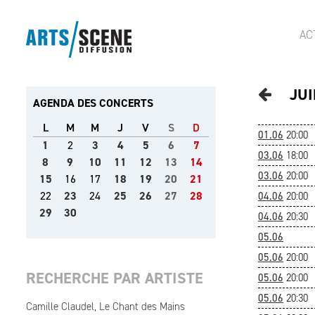
AC
JUI
AGENDA DES CONCERTS
L
M
M
J
V
S
D
01.06
20:00
1
2
3
4
5
6
7
03.06
18:00
8
9
10
11
12
13
14
03.06
20:00
15
16
17
18
19
20
21
22
23
24
25
26
27
28
04.06
20:00
29
30
04.06
20:30
05.06
05.06
20:00
RECHERCHE PAR ARTISTE
05.06
20:00
05.06
20:30
Camille Claudel, Le Chant des Mains