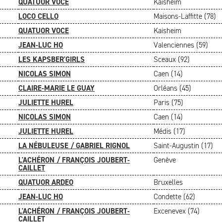
QUATUOR VOCE
Kaisheim
LOCO CELLO
Maisons-Laffitte (78)
QUATUOR VOCE
Kaisheim
JEAN-LUC HO
Valenciennes (59)
LES KAPSBER'GIRLS
Sceaux (92)
NICOLAS SIMON
Caen (14)
CLAIRE-MARIE LE GUAY
Orléans (45)
JULIETTE HUREL
Paris (75)
NICOLAS SIMON
Caen (14)
JULIETTE HUREL
Médis (17)
LA NÉBULEUSE / GABRIEL RIGNOL
Saint-Augustin (17)
L'ACHÉRON / FRANÇOIS JOUBERT-
Genève
CAILLET
QUATUOR ARDEO
Bruxelles
JEAN-LUC HO
Condette (62)
L'ACHÉRON / FRANÇOIS JOUBERT-
Excenevex (74)
CAILLET