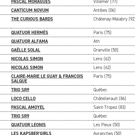
PASCAL MORAGUÈS
Villemer (77)
CANTICUM NOVUM
Antibes (06)
THE CURIOUS BARDS
Châtenay-Malabry (92
QUATUOR HERMÈS
Paris (75)
QUATUOR ALFAMA
Ath
GAËLLE SOLAL
Granville (50)
NICOLAS SIMON
Lens (62)
NICOLAS SIMON
Lens (62)
CLAIRE-MARIE LE GUAY & FRANÇOIS
Paris (75)
SALQUE
TRIO SR9
Québec
LOCO CELLO
Châtellerault (86)
PASCAL AMOYEL
Saint-Tropez (83)
TRIO SR9
Québec
QUATUOR LEONIS
Les Pieux (50)
LES KAPSBER'GIRLS
Avranches (50)