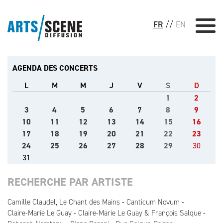
FR
//
EN
AGENDA DES CONCERTS
L
M
M
J
V
S
D
1
2
3
4
5
6
7
8
9
10
11
12
13
14
15
16
17
18
19
20
21
22
23
24
25
26
27
28
29
30
31
RECHERCHE PAR ARTISTE
Camille Claudel, Le Chant des Mains
Canticum Novum
Claire-Marie Le Guay
Claire-Marie Le Guay & François Salque