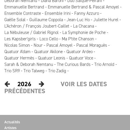
Deborah Nemtanu
Diana Baroni
Duo Salque-Peirani
Emmanuelle Bertrand
Emmanuelle Bertrand & Pascal Amoyel
Ensemble Contraste
Ensemble Irini
Fanny Azzuro
Gaëlle Solal
Guillaume Coppola
Jean-Luc Ho
Juliette Hurel
L'Achéron / François Joubert-Caillet
La Chacana
La Nébuleuse / Gabriel Rignol
La Symphonie de Poche
Les Kapsber'girls
Loco Cello
Ma P'tite Chanson
Nicolas Simon
Nour
Pascal Amoyel
Pascal Moraguès
Quatuor A'dam
Quatuor Akilone
Quatuor Ardeo
Quatuor Hermès
Quatuor Leonis
Quatuor Voce
Sarah & Deborah Nemtanu
The Curious Bards
Trio Arnold
Trio SR9
Trio Talweg
Trio Zadig
2026
VOIR LES DATES
PRÉCÉDENTES
Actualités
Artistes