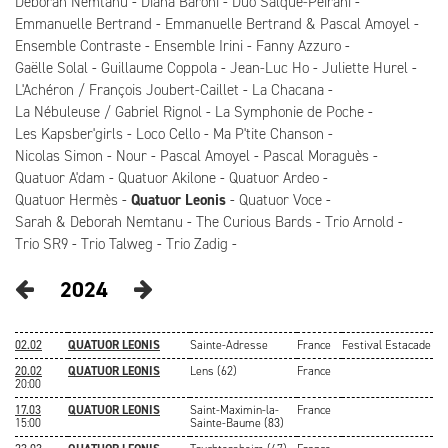
Deborah Nemtanu
Diana Baroni
Duo Salque-Peirani
Emmanuelle Bertrand
Emmanuelle Bertrand & Pascal Amoyel
Ensemble Contraste
Ensemble Irini
Fanny Azzuro
Gaëlle Solal
Guillaume Coppola
Jean-Luc Ho
Juliette Hurel
L'Achéron / François Joubert-Caillet
La Chacana
La Nébuleuse / Gabriel Rignol
La Symphonie de Poche
Les Kapsber'girls
Loco Cello
Ma P'tite Chanson
Nicolas Simon
Nour
Pascal Amoyel
Pascal Moraguès
Quatuor A'dam
Quatuor Akilone
Quatuor Ardeo
Quatuor Hermès
Quatuor Leonis
Quatuor Voce
Sarah & Deborah Nemtanu
The Curious Bards
Trio Arnold
Trio SR9
Trio Talweg
Trio Zadig
2024
02.02
QUATUOR LEONIS
Sainte-Adresse
France
Festival Estacade
20.02
QUATUOR LEONIS
Lens (62)
France
20:00
17.03
QUATUOR LEONIS
Saint-Maximin-la-
France
15:00
Sainte-Baume (83)