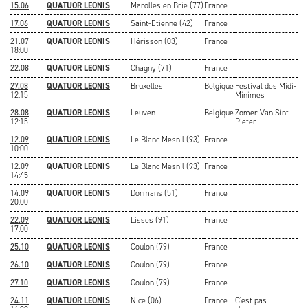
15.06
QUATUOR LEONIS
Marolles en Brie (77)
France
17.06
QUATUOR LEONIS
Saint-Etienne (42)
France
21.07
QUATUOR LEONIS
Hérisson (03)
France
18:00
22.08
QUATUOR LEONIS
Chagny (71)
France
27.08
QUATUOR LEONIS
Bruxelles
Belgique
Festival des Midi-
12:15
Minimes
28.08
QUATUOR LEONIS
Leuven
Belgique
Zomer Van Sint
12:15
Pieter
12.09
QUATUOR LEONIS
Le Blanc Mesnil (93)
France
10:00
12.09
QUATUOR LEONIS
Le Blanc Mesnil (93)
France
14:45
14.09
QUATUOR LEONIS
Dormans (51)
France
20:00
22.09
QUATUOR LEONIS
Lisses (91)
France
17:00
25.10
QUATUOR LEONIS
Coulon (79)
France
26.10
QUATUOR LEONIS
Coulon (79)
France
27.10
QUATUOR LEONIS
Coulon (79)
France
24.11
QUATUOR LEONIS
Nice (06)
France
C'est pas