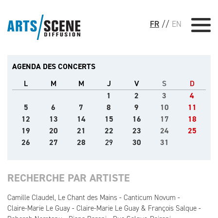
FR
//
EN
AGENDA DES CONCERTS
L
M
M
J
V
S
D
1
2
3
4
5
6
7
8
9
10
11
12
13
14
15
16
17
18
19
20
21
22
23
24
25
26
27
28
29
30
31
RECHERCHE PAR ARTISTE
Camille Claudel, Le Chant des Mains
Canticum Novum
Claire-Marie Le Guay
Claire-Marie Le Guay & François Salque