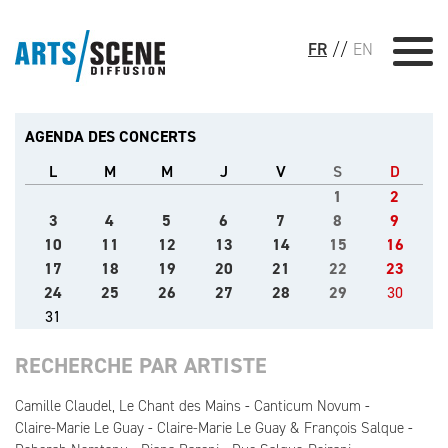
FR
//
EN
AGENDA DES CONCERTS
L
M
M
J
V
S
D
1
2
3
4
5
6
7
8
9
10
11
12
13
14
15
16
17
18
19
20
21
22
23
24
25
26
27
28
29
30
31
RECHERCHE PAR ARTISTE
Camille Claudel, Le Chant des Mains
Canticum Novum
Claire-Marie Le Guay
Claire-Marie Le Guay & François Salque