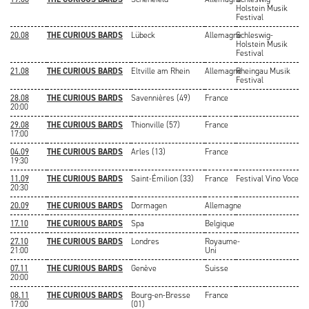
Holstein Musik
Festival
20.08
THE CURIOUS BARDS
Lübeck
Allemagne
Schleswig-
Holstein Musik
Festival
21.08
THE CURIOUS BARDS
Eltville am Rhein
Allemagne
Rheingau Musik
Festival
28.08
THE CURIOUS BARDS
Savennières (49)
France
20:00
29.08
THE CURIOUS BARDS
Thionville (57)
France
17:00
04.09
THE CURIOUS BARDS
Arles (13)
France
19:30
11.09
THE CURIOUS BARDS
Saint-Émilion (33)
France
Festival Vino Voce
20:30
20.09
THE CURIOUS BARDS
Dormagen
Allemagne
17.10
THE CURIOUS BARDS
Spa
Belgique
27.10
THE CURIOUS BARDS
Londres
Royaume-
21:00
Uni
07.11
THE CURIOUS BARDS
Genève
Suisse
20:00
08.11
THE CURIOUS BARDS
Bourg-en-Bresse
France
17:00
(01)