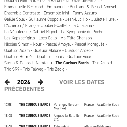
Deborah Nemtanu
Diana Baroni
Duo Salque-Peirani
Emmanuelle Bertrand
Emmanuelle Bertrand & Pascal Amoyel
Ensemble Contraste
Ensemble Irini
Fanny Azzuro
Gaëlle Solal
Guillaume Coppola
Jean-Luc Ho
Juliette Hurel
L'Achéron / François Joubert-Caillet
La Chacana
La Nébuleuse / Gabriel Rignol
La Symphonie de Poche
Les Kapsber'girls
Loco Cello
Ma P'tite Chanson
Nicolas Simon
Nour
Pascal Amoyel
Pascal Moraguès
Quatuor A'dam
Quatuor Akilone
Quatuor Ardeo
Quatuor Hermès
Quatuor Leonis
Quatuor Voce
Sarah & Deborah Nemtanu
The Curious Bards
Trio Arnold
Trio SR9
Trio Talweg
Trio Zadig
2026
VOIR LES DATES
PRÉCÉDENTES
17.08
THE CURIOUS BARDS
Varengeville-sur-
France
Académie Bach
Mer (76)
18.08
THE CURIOUS BARDS
Arques-la-Bataille
France
Académie Bach
(76)
19.08
THE CURIOUS BARDS
Schenefeld
Allemagne
Schleswig-