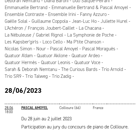
Deborah Nemtanu
Diana Baroni
Duo Salque-Peirani
Emmanuelle Bertrand
Emmanuelle Bertrand & Pascal Amoyel
Ensemble Contraste
Ensemble Irini
Fanny Azzuro
Gaëlle Solal
Guillaume Coppola
Jean-Luc Ho
Juliette Hurel
L'Achéron / François Joubert-Caillet
La Chacana
La Nébuleuse / Gabriel Rignol
La Symphonie de Poche
Les Kapsber'girls
Loco Cello
Ma P'tite Chanson
Nicolas Simon
Nour
Pascal Amoyel
Pascal Moraguès
Quatuor A'dam
Quatuor Akilone
Quatuor Ardeo
Quatuor Hermès
Quatuor Leonis
Quatuor Voce
Sarah & Deborah Nemtanu
The Curious Bards
Trio Arnold
Trio SR9
Trio Talweg
Trio Zadig
28/06/2023
28.06
PASCAL AMOYEL
Collioure (66)
France
18:00
Du 28 juin au 2 juillet 2023
Participation au jury du concours de piano de Collioure.