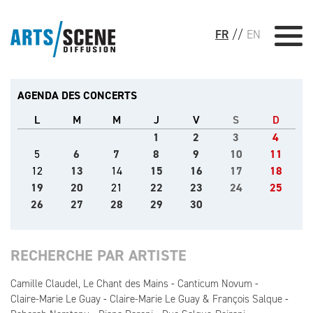
FR
//
EN
AGENDA DES CONCERTS
L
M
M
J
V
S
D
1
2
3
4
5
6
7
8
9
10
11
12
13
14
15
16
17
18
19
20
21
22
23
24
25
26
27
28
29
30
RECHERCHE PAR ARTISTE
Camille Claudel, Le Chant des Mains
Canticum Novum
Claire-Marie Le Guay
Claire-Marie Le Guay & François Salque