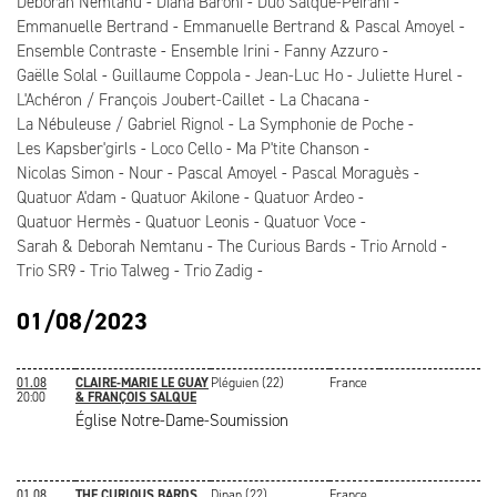
Deborah Nemtanu
Diana Baroni
Duo Salque-Peirani
Emmanuelle Bertrand
Emmanuelle Bertrand & Pascal Amoyel
Ensemble Contraste
Ensemble Irini
Fanny Azzuro
Gaëlle Solal
Guillaume Coppola
Jean-Luc Ho
Juliette Hurel
L'Achéron / François Joubert-Caillet
La Chacana
La Nébuleuse / Gabriel Rignol
La Symphonie de Poche
Les Kapsber'girls
Loco Cello
Ma P'tite Chanson
Nicolas Simon
Nour
Pascal Amoyel
Pascal Moraguès
Quatuor A'dam
Quatuor Akilone
Quatuor Ardeo
Quatuor Hermès
Quatuor Leonis
Quatuor Voce
Sarah & Deborah Nemtanu
The Curious Bards
Trio Arnold
Trio SR9
Trio Talweg
Trio Zadig
01/08/2023
01.08
CLAIRE-MARIE LE GUAY
Pléguien (22)
France
20:00
& FRANÇOIS SALQUE
Église Notre-Dame-Soumission
01.08
THE CURIOUS BARDS
Dinan (22)
France