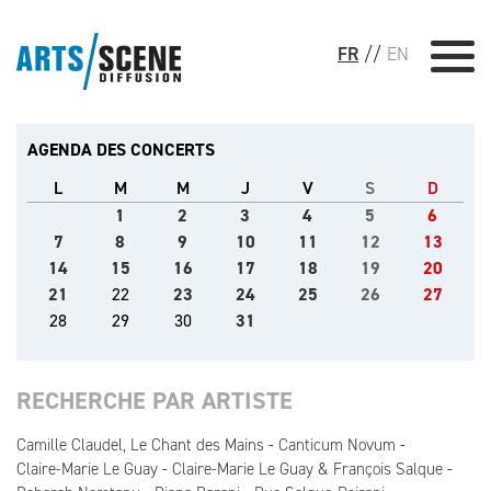
FR
//
EN
AGENDA DES CONCERTS
L
M
M
J
V
S
D
1
2
3
4
5
6
7
8
9
10
11
12
13
14
15
16
17
18
19
20
21
22
23
24
25
26
27
28
29
30
31
RECHERCHE PAR ARTISTE
Camille Claudel, Le Chant des Mains
Canticum Novum
Claire-Marie Le Guay
Claire-Marie Le Guay & François Salque