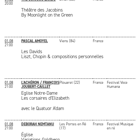
20:00
Théâtre des Jacobins
By Moonlight on the Green
01.08
PASCAL AMOYEL
Viens (84)
France
21:00
Les Davids
Liszt, Chopin & compositions personnelles
01.08
L'ACHÉRON / FRANÇOIS
Plouaret (22)
France
Festival Voce
21:00
JOUBERT-CAILLET
Humana
Eglise Notre-Dame
Les corsaires d'Elizabeth
avec le Quatuor A'dam
01.08
DEBORAH NEMTANU
Les Portes en Ré
France
Festival Musique
21:00
(17)
en ré
Église
Variations Goldberg