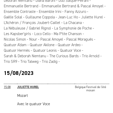
Deborah Nemtanu
Diana Baroni
Duo Salque-Peirani
Emmanuelle Bertrand
Emmanuelle Bertrand & Pascal Amoyel
Ensemble Contraste
Ensemble Irini
Fanny Azzuro
Gaëlle Solal
Guillaume Coppola
Jean-Luc Ho
Juliette Hurel
L'Achéron / François Joubert-Caillet
La Chacana
La Nébuleuse / Gabriel Rignol
La Symphonie de Poche
Les Kapsber'girls
Loco Cello
Ma P'tite Chanson
Nicolas Simon
Nour
Pascal Amoyel
Pascal Moraguès
Quatuor A'dam
Quatuor Akilone
Quatuor Ardeo
Quatuor Hermès
Quatuor Leonis
Quatuor Voce
Sarah & Deborah Nemtanu
The Curious Bards
Trio Arnold
Trio SR9
Trio Talweg
Trio Zadig
15/08/2023
15.08
JULIETTE HUREL
Belgique
Festival de l'été
mosan
Mozart
Avec le quatuor Voce