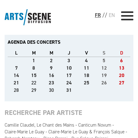
FR
//
EN
AGENDA DES CONCERTS
L
M
M
J
V
S
D
1
2
3
4
5
6
7
8
9
10
11
12
13
14
15
16
17
18
19
20
21
22
23
24
25
26
27
28
29
30
31
RECHERCHE PAR ARTISTE
Camille Claudel, Le Chant des Mains
Canticum Novum
Claire-Marie Le Guay
Claire-Marie Le Guay & François Salque