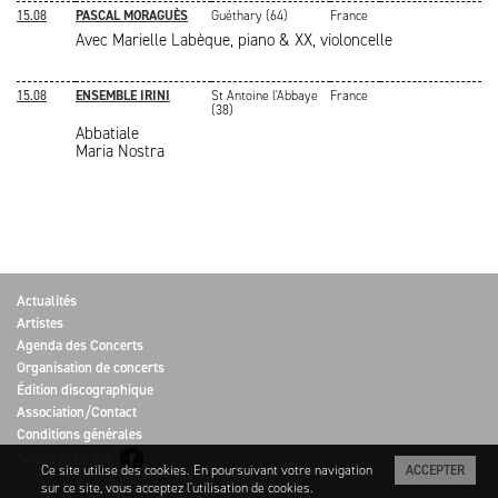
15.08
PASCAL MORAGUÈS
Guéthary (64)
France
Avec Marielle Labèque, piano & XX, violoncelle
15.08
ENSEMBLE IRINI
St Antoine l'Abbaye
France
(38)
Abbatiale
Maria Nostra
Actualités
Artistes
Agenda des Concerts
Organisation de concerts
Édition discographique
Association/Contact
Conditions générales
Suivez-nous sur
Ce site utilise des cookies. En poursuivant votre navigation
ACCEPTER
Site: Dreammachine
sur ce site, vous acceptez l'utilisation de cookies.