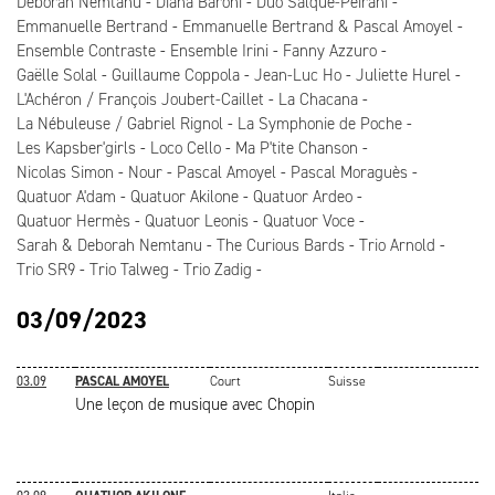
Deborah Nemtanu
Diana Baroni
Duo Salque-Peirani
Emmanuelle Bertrand
Emmanuelle Bertrand & Pascal Amoyel
Ensemble Contraste
Ensemble Irini
Fanny Azzuro
Gaëlle Solal
Guillaume Coppola
Jean-Luc Ho
Juliette Hurel
L'Achéron / François Joubert-Caillet
La Chacana
La Nébuleuse / Gabriel Rignol
La Symphonie de Poche
Les Kapsber'girls
Loco Cello
Ma P'tite Chanson
Nicolas Simon
Nour
Pascal Amoyel
Pascal Moraguès
Quatuor A'dam
Quatuor Akilone
Quatuor Ardeo
Quatuor Hermès
Quatuor Leonis
Quatuor Voce
Sarah & Deborah Nemtanu
The Curious Bards
Trio Arnold
Trio SR9
Trio Talweg
Trio Zadig
03/09/2023
03.09
PASCAL AMOYEL
Court
Suisse
Une leçon de musique avec Chopin