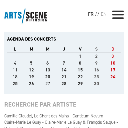
FR
//
EN
AGENDA DES CONCERTS
L
M
M
J
V
S
D
1
2
3
4
5
6
7
8
9
10
11
12
13
14
15
16
17
18
19
20
21
22
23
24
25
26
27
28
29
30
RECHERCHE PAR ARTISTE
Camille Claudel, Le Chant des Mains
Canticum Novum
Claire-Marie Le Guay
Claire-Marie Le Guay & François Salque