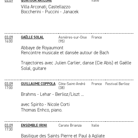
03.09
QUATUOR AKILONE
Italie
Villa Arconati, Castellazzo
Boccherini - Puccini - Janacek
03.09
GAËLLE SOLAL
Asnières-sur-Oise
France
16:00
(95)
Abbaye de Royaumont
Rencontre musicale et dansée autour de Bach
Trajectoires avec Julien Carlier, danse (Cie Abis) et Gaëlle
Solal, guitare
03.09
GUILLAUME COPPOLA
Côte-Saint-André
France
Festival Berlioz
17:00
(38)
Brahms - Lehar - Berlioz/Liszt ...
avec Spirito - Nicole Corti
Thomas Enhco, piano.
03.09
ENSEMBLE IRINI
Carate Brianza
Italie
17:30
Basilique des Saints Pierre et Paul à Agliate