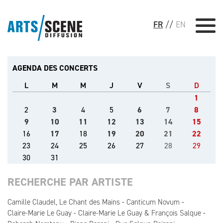
FR
//
EN
AGENDA DES CONCERTS
L
M
M
J
V
S
D
1
2
3
4
5
6
7
8
9
10
11
12
13
14
15
16
17
18
19
20
21
22
23
24
25
26
27
28
29
30
31
RECHERCHE PAR ARTISTE
Camille Claudel, Le Chant des Mains
Canticum Novum
Claire-Marie Le Guay
Claire-Marie Le Guay & François Salque