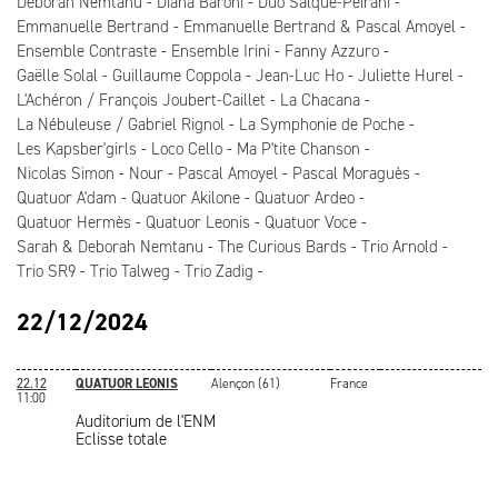
Deborah Nemtanu
Diana Baroni
Duo Salque-Peirani
Emmanuelle Bertrand
Emmanuelle Bertrand & Pascal Amoyel
Ensemble Contraste
Ensemble Irini
Fanny Azzuro
Gaëlle Solal
Guillaume Coppola
Jean-Luc Ho
Juliette Hurel
L'Achéron / François Joubert-Caillet
La Chacana
La Nébuleuse / Gabriel Rignol
La Symphonie de Poche
Les Kapsber'girls
Loco Cello
Ma P'tite Chanson
Nicolas Simon
Nour
Pascal Amoyel
Pascal Moraguès
Quatuor A'dam
Quatuor Akilone
Quatuor Ardeo
Quatuor Hermès
Quatuor Leonis
Quatuor Voce
Sarah & Deborah Nemtanu
The Curious Bards
Trio Arnold
Trio SR9
Trio Talweg
Trio Zadig
22/12/2024
22.12
QUATUOR LEONIS
Alençon (61)
France
11:00
Auditorium de l'ENM
Eclisse totale