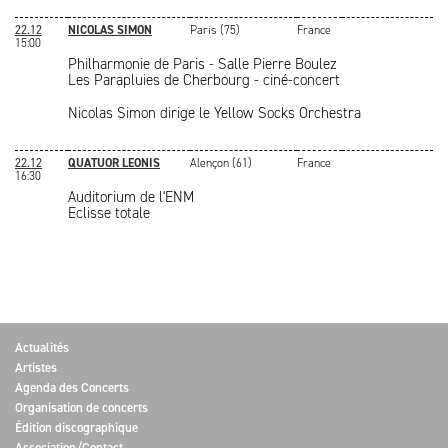
22.12
NICOLAS SIMON
Paris (75)
France
15:00
Philharmonie de Paris - Salle Pierre Boulez
Les Parapluies de Cherbourg - ciné-concert
Nicolas Simon dirige le Yellow Socks Orchestra
22.12
QUATUOR LEONIS
Alençon (61)
France
16:30
Auditorium de l'ENM
Eclisse totale
Actualités
Artistes
Agenda des Concerts
Organisation de concerts
Édition discographique
Association/Contact