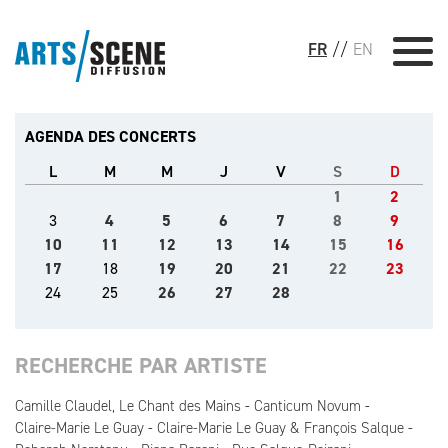
FR
//
EN
AGENDA DES CONCERTS
L
M
M
J
V
S
D
1
2
3
4
5
6
7
8
9
10
11
12
13
14
15
16
17
18
19
20
21
22
23
24
25
26
27
28
RECHERCHE PAR ARTISTE
Camille Claudel, Le Chant des Mains
Canticum Novum
Claire-Marie Le Guay
Claire-Marie Le Guay & François Salque