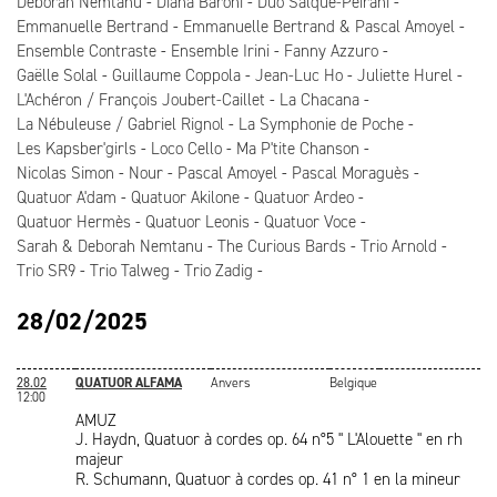
Deborah Nemtanu
Diana Baroni
Duo Salque-Peirani
Emmanuelle Bertrand
Emmanuelle Bertrand & Pascal Amoyel
Ensemble Contraste
Ensemble Irini
Fanny Azzuro
Gaëlle Solal
Guillaume Coppola
Jean-Luc Ho
Juliette Hurel
L'Achéron / François Joubert-Caillet
La Chacana
La Nébuleuse / Gabriel Rignol
La Symphonie de Poche
Les Kapsber'girls
Loco Cello
Ma P'tite Chanson
Nicolas Simon
Nour
Pascal Amoyel
Pascal Moraguès
Quatuor A'dam
Quatuor Akilone
Quatuor Ardeo
Quatuor Hermès
Quatuor Leonis
Quatuor Voce
Sarah & Deborah Nemtanu
The Curious Bards
Trio Arnold
Trio SR9
Trio Talweg
Trio Zadig
28/02/2025
28.02
QUATUOR ALFAMA
Anvers
Belgique
12:00
AMUZ
J. Haydn, Quatuor à cordes op. 64 n°5 " L'Alouette " en rh
majeur
R. Schumann, Quatuor à cordes op. 41 n° 1 en la mineur