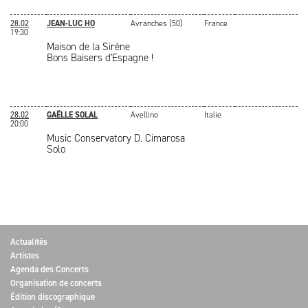
28.02
JEAN-LUC HO
Avranches (50)
France
19:30
Maison de la Sirène
Bons Baisers d'Espagne !
28.02
GAËLLE SOLAL
Avellino
Italie
20:00
Music Conservatory D. Cimarosa
Solo
Actualités
Artistes
Agenda des Concerts
Organisation de concerts
Édition discographique