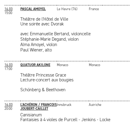
16.03
PASCAL AMOYEL
Le Havre (76)
France
15:00
Théâtre de l'Hôtel de Ville
Une soirée avec Dvorak
avec Emmanuelle Bertand, violoncelle
Stéphanie-Marie Degand, violon
Alma Amoyel, violon
Paul Wiener, alto
16.03
QUATUOR AKILONE
Monaco
Monaco
17:00
Théâtre Princesse Grace
Lecture-concert aux bougies
Schönberg & Beethoven
16.03
L'ACHÉRON / FRANÇOIS
Innsbruck
Autriche
20:00
JOUBERT-CAILLET
Canisianum
Fantaisies à 4 violes de Purcell - Jenkins - Locke