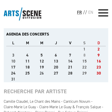
FR
//
EN
AGENDA DES CONCERTS
L
M
M
J
V
S
D
1
2
3
4
5
6
7
8
9
10
11
12
13
14
15
16
17
18
19
20
21
22
23
24
25
26
27
28
29
30
31
RECHERCHE PAR ARTISTE
Camille Claudel, Le Chant des Mains
Canticum Novum
Claire-Marie Le Guay
Claire-Marie Le Guay & François Salque