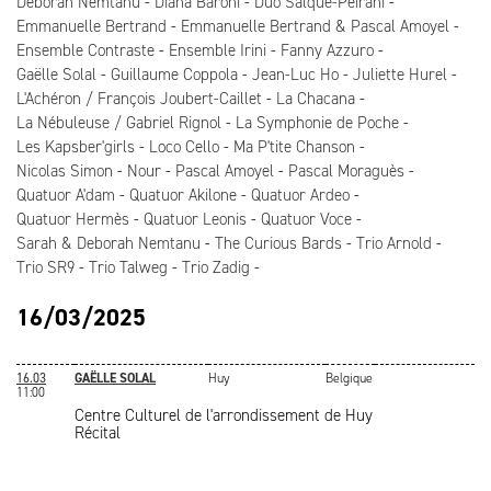
Deborah Nemtanu
Diana Baroni
Duo Salque-Peirani
Emmanuelle Bertrand
Emmanuelle Bertrand & Pascal Amoyel
Ensemble Contraste
Ensemble Irini
Fanny Azzuro
Gaëlle Solal
Guillaume Coppola
Jean-Luc Ho
Juliette Hurel
L'Achéron / François Joubert-Caillet
La Chacana
La Nébuleuse / Gabriel Rignol
La Symphonie de Poche
Les Kapsber'girls
Loco Cello
Ma P'tite Chanson
Nicolas Simon
Nour
Pascal Amoyel
Pascal Moraguès
Quatuor A'dam
Quatuor Akilone
Quatuor Ardeo
Quatuor Hermès
Quatuor Leonis
Quatuor Voce
Sarah & Deborah Nemtanu
The Curious Bards
Trio Arnold
Trio SR9
Trio Talweg
Trio Zadig
16/03/2025
16.03
GAËLLE SOLAL
Huy
Belgique
11:00
Centre Culturel de l'arrondissement de Huy
Récital