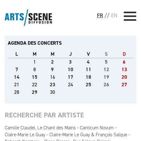
FR
//
EN
AGENDA DES CONCERTS
L
M
M
J
V
S
D
1
2
3
4
5
6
7
8
9
10
11
12
13
14
15
16
17
18
19
20
21
22
23
24
25
26
27
28
29
30
RECHERCHE PAR ARTISTE
Camille Claudel, Le Chant des Mains
Canticum Novum
Claire-Marie Le Guay
Claire-Marie Le Guay & François Salque