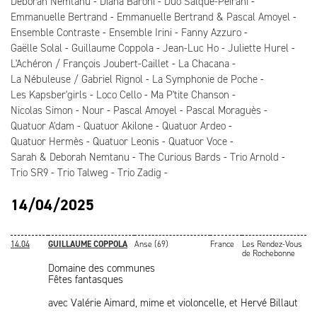
Deborah Nemtanu
Diana Baroni
Duo Salque-Peirani
Emmanuelle Bertrand
Emmanuelle Bertrand & Pascal Amoyel
Ensemble Contraste
Ensemble Irini
Fanny Azzuro
Gaëlle Solal
Guillaume Coppola
Jean-Luc Ho
Juliette Hurel
L'Achéron / François Joubert-Caillet
La Chacana
La Nébuleuse / Gabriel Rignol
La Symphonie de Poche
Les Kapsber'girls
Loco Cello
Ma P'tite Chanson
Nicolas Simon
Nour
Pascal Amoyel
Pascal Moraguès
Quatuor A'dam
Quatuor Akilone
Quatuor Ardeo
Quatuor Hermès
Quatuor Leonis
Quatuor Voce
Sarah & Deborah Nemtanu
The Curious Bards
Trio Arnold
Trio SR9
Trio Talweg
Trio Zadig
14/04/2025
14.04
GUILLAUME COPPOLA
Anse (69)
France
Les Rendez-Vous
de Rochebonne
Domaine des communes
Fêtes fantasques
avec Valérie Aimard, mime et violoncelle, et Hervé Billaut