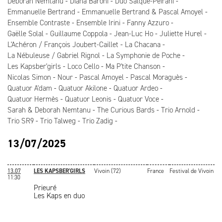
Deborah Nemtanu
Diana Baroni
Duo Salque-Peirani
Emmanuelle Bertrand
Emmanuelle Bertrand & Pascal Amoyel
Ensemble Contraste
Ensemble Irini
Fanny Azzuro
Gaëlle Solal
Guillaume Coppola
Jean-Luc Ho
Juliette Hurel
L'Achéron / François Joubert-Caillet
La Chacana
La Nébuleuse / Gabriel Rignol
La Symphonie de Poche
Les Kapsber'girls
Loco Cello
Ma P'tite Chanson
Nicolas Simon
Nour
Pascal Amoyel
Pascal Moraguès
Quatuor A'dam
Quatuor Akilone
Quatuor Ardeo
Quatuor Hermès
Quatuor Leonis
Quatuor Voce
Sarah & Deborah Nemtanu
The Curious Bards
Trio Arnold
Trio SR9
Trio Talweg
Trio Zadig
13/07/2025
13.07
LES KAPSBER'GIRLS
Vivoin (72)
France
Festival de Vivoin
11:30
Prieuré
Les Kaps en duo