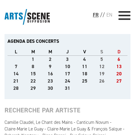
FR
//
EN
AGENDA DES CONCERTS
L
M
M
J
V
S
D
1
2
3
4
5
6
7
8
9
10
11
12
13
14
15
16
17
18
19
20
21
22
23
24
25
26
27
28
29
30
31
RECHERCHE PAR ARTISTE
Camille Claudel, Le Chant des Mains
Canticum Novum
Claire-Marie Le Guay
Claire-Marie Le Guay & François Salque