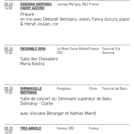
05.10
DEBORAH NEMTANU
Jaunay-Marigny (86)
France
14:30
FANNY AZZURO
Prieuré
en trio avec Deborah Nemtanu, violon, Fanny Azzuro, piano
& Hervé Joulain, cor
05.10
ENSEMBLE IRINI
Le Mont-Saint-Michel
France
Festival Via
15:30
(50)
Aeterna
Salle des Chevaliers
Maria Nostra
05.10
EMMANUELLE
Pengzhou
Chine
Festival de Bailu
15:30
BERTRAND
Salle de concert du Séminaire supérieur de Bailu
Dohnányi - Clarke
avec Vinciane Béranger et Nathan Mierdl
05.10
TRIO ARNOLD
Vienne (38)
France
16:00