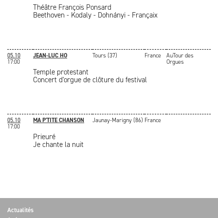
Théâtre François Ponsard
Beethoven - Kodaly - Dohnányi - Françaix
05.10
JEAN-LUC HO
Tours (37)
France
AuTour des
17:00
Orgues
Temple protestant
Concert d'orgue de clôture du festival
05.10
MA P'TITE CHANSON
Jaunay-Marigny (86)
France
17:00
Prieuré
Je chante la nuit
Actualités