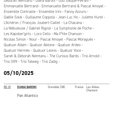
Deborah Nemtanu
Diana Baroni
Duo Salque-Peirani
Emmanuelle Bertrand
Emmanuelle Bertrand & Pascal Amoyel
Ensemble Contraste
Ensemble Irini
Fanny Azzuro
Gaëlle Solal
Guillaume Coppola
Jean-Luc Ho
Juliette Hurel
L'Achéron / François Joubert-Caillet
La Chacana
La Nébuleuse / Gabriel Rignol
La Symphonie de Poche
Les Kapsber'girls
Loco Cello
Ma P'tite Chanson
Nicolas Simon
Nour
Pascal Amoyel
Pascal Moraguès
Quatuor A'dam
Quatuor Akilone
Quatuor Ardeo
Quatuor Hermès
Quatuor Leonis
Quatuor Voce
Sarah & Deborah Nemtanu
The Curious Bards
Trio Arnold
Trio SR9
Trio Talweg
Trio Zadig
05/10/2025
05.10
DIANA BARONI
Grenoble (38)
France
Les Allées
Chantent
Pan Atlantico