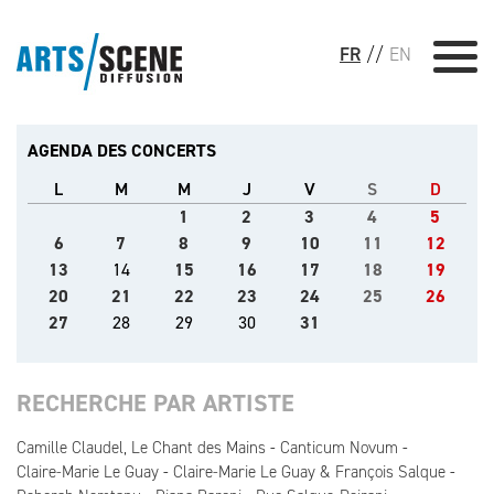
FR
//
EN
AGENDA DES CONCERTS
L
M
M
J
V
S
D
1
2
3
4
5
6
7
8
9
10
11
12
13
14
15
16
17
18
19
20
21
22
23
24
25
26
27
28
29
30
31
RECHERCHE PAR ARTISTE
Camille Claudel, Le Chant des Mains
Canticum Novum
Claire-Marie Le Guay
Claire-Marie Le Guay & François Salque