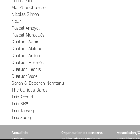
Loco Cello
Ma P'tite Chanson
Nicolas Simon
Nour
Pascal Amoyel
Pascal Moraguès
Quatuor A'dam
Quatuor Akilone
Quatuor Ardeo
Quatuor Hermès
Quatuor Leonis
Quatuor Voce
Sarah & Deborah Nemtanu
The Curious Bards
Trio Arnold
Trio SR9
Trio Talweg
Trio Zadig
Actualités
Organisation de concerts
Association/C
Artistes
Édition discographique
Conditions gé