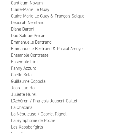
Canticum Novum
Claire-Marie Le Guay
Claire-Marie Le Guay & François Salque
Deborah Nemtanu
Diana Baroni
Duo Salque-Peirani
Emmanuelle Bertrand
Emmanuelle Bertrand & Pascal Amoyel
Ensemble Contraste
Ensemble Irini
Fanny Azzuro
Gaëlle Solal
Guillaume Coppola
Jean-Luc Ho
Juliette Hurel
L'Achéron / François Joubert-Caillet
La Chacana
La Nébuleuse / Gabriel Rignol
La Symphonie de Poche
Les Kapsber'girls