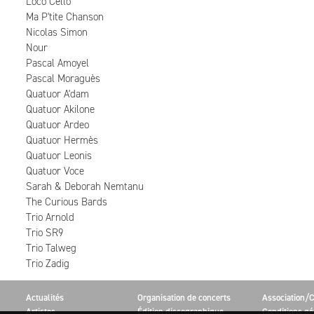
Loco Cello
Ma P'tite Chanson
Nicolas Simon
Nour
Pascal Amoyel
Pascal Moraguès
Quatuor A'dam
Quatuor Akilone
Quatuor Ardeo
Quatuor Hermès
Quatuor Leonis
Quatuor Voce
Sarah & Deborah Nemtanu
The Curious Bards
Trio Arnold
Trio SR9
Trio Talweg
Trio Zadig
Actualités
Organisation de concerts
Association/C
Artistes
Édition discographique
Conditions gé