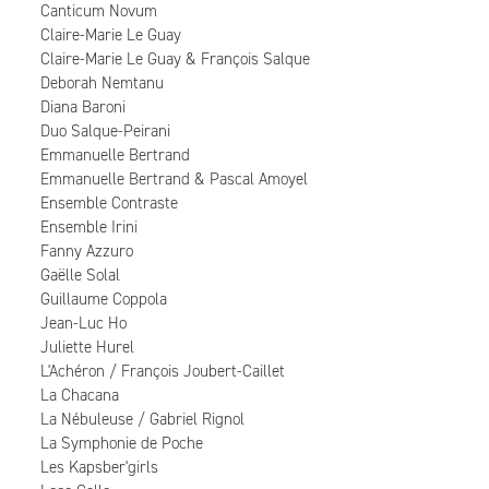
Canticum Novum
Claire-Marie Le Guay
Claire-Marie Le Guay & François Salque
Deborah Nemtanu
Diana Baroni
Duo Salque-Peirani
Emmanuelle Bertrand
Emmanuelle Bertrand & Pascal Amoyel
Ensemble Contraste
Ensemble Irini
Fanny Azzuro
Gaëlle Solal
Guillaume Coppola
Jean-Luc Ho
Juliette Hurel
L'Achéron / François Joubert-Caillet
La Chacana
La Nébuleuse / Gabriel Rignol
La Symphonie de Poche
Les Kapsber'girls