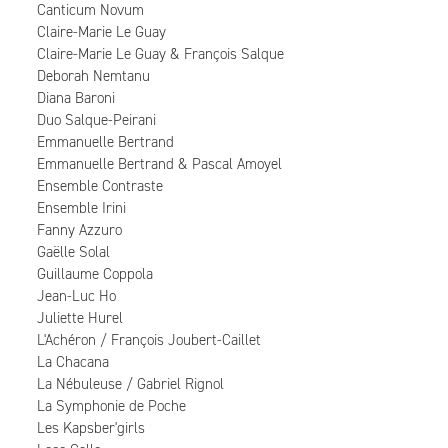
Canticum Novum
Claire-Marie Le Guay
Claire-Marie Le Guay & François Salque
Deborah Nemtanu
Diana Baroni
Duo Salque-Peirani
Emmanuelle Bertrand
Emmanuelle Bertrand & Pascal Amoyel
Ensemble Contraste
Ensemble Irini
Fanny Azzuro
Gaëlle Solal
Guillaume Coppola
Jean-Luc Ho
Juliette Hurel
L'Achéron / François Joubert-Caillet
La Chacana
La Nébuleuse / Gabriel Rignol
La Symphonie de Poche
Les Kapsber'girls