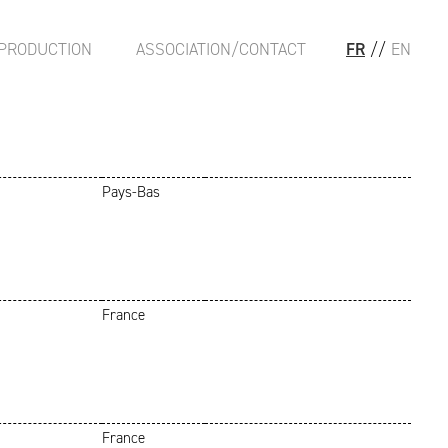
PRODUCTION
ASSOCIATION/CONTACT
FR
//
EN
Pays-Bas
France
France