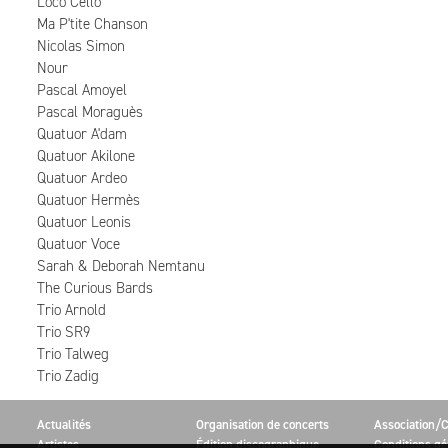
Loco Cello
Ma P'tite Chanson
Nicolas Simon
Nour
Pascal Amoyel
Pascal Moraguès
Quatuor A'dam
Quatuor Akilone
Quatuor Ardeo
Quatuor Hermès
Quatuor Leonis
Quatuor Voce
Sarah & Deborah Nemtanu
The Curious Bards
Trio Arnold
Trio SR9
Trio Talweg
Trio Zadig
Actualités
Organisation de concerts
Association/C
Artistes
Édition discographique
Conditions gé